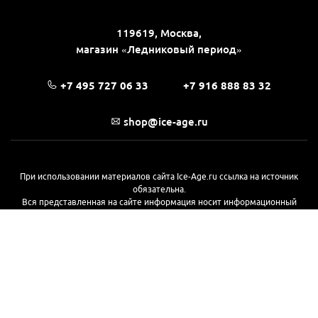
119619, Москва,
магазин «Ледниковый период»
+7 495 727 06 33
+7 916 888 83 32
shop@ice-age.ru
При использовании материалов сайта Ice-Age.ru ссылка на источник
обязательна.
Вся представленная на сайте информация носит информационный
характер и не является публичной офертой, определяемой
положениями Статьи 437(2) Гражданского кодекса РФ. Ознакомиться с
полной версией публичной оферты можно
на этой странице
© 2017—2026, «Ледниковый период»