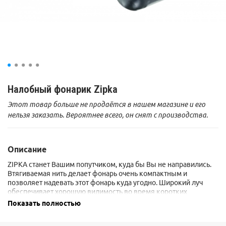
Налобный фонарик Zipka
Этот товар больше не продаётся в нашем магазине и его
нельзя заказать. Вероятнее всего, он снят с производства.
Описание
ZIPKA станет Вашим попутчиком, куда бы Вы не направились.
Втягиваемая нить делает фонарь очень компактным и
позволяет надевать этот фонарь куда угодно. Широкий луч
обеспечивает хорошую видимость во время коротких
передвижений. Максимальная яркость — 100 люмен,
Показать полностью
дальность — 55 метров. Включает два режима освещения для
различных ситуаций.