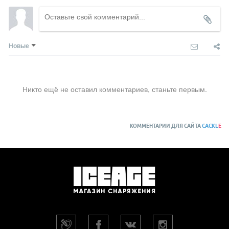
Питание: 3 батарейки AAA/LR03 (в комплекте).
Совместимость с элементами питания: Ni-MH
аккумуляторы.
Сертификация: CE.
Водозащищенность: IP X4 (для любых погодных
Новые
условий).
Цвета: black (E93ZNE), red (E93ZMA).
Производство: Малайзия.
Гарантия: 3 года.
Никто ещё не оставил комментариев, станьте первым.
Время
Технология
Режим
Яркость
Расстояние
работы
КОММЕНТАРИИ ДЛЯ САЙТА
CACKL
E
STANDARD
ближний
20 лм
25 м
180 ч
LIGHTING
свет
передвижение
100 лм
55 м
120 ч