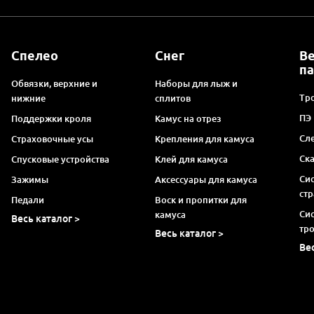
Спелео
Снег
В
п
Обвязки, верхние и
Наборы для лыж и
Тро
нижние
сплитов
ПЭ
Поддержки кроля
Камус на отрез
Сл
Страховочные усы
Крепления для камуса
Ск
Спусковые устройства
Клей для камуса
Си
Зажимы
Аксессуары для камуса
ст
Педали
Воск и пропитки для
Си
камуса
Весь каталог >
тр
Весь каталог >
Ве