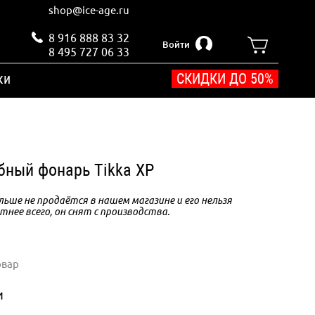
shop@ice-age.ru
8 916 888 83 32
Войти
8 495 727 06 33
ки
СКИДКИ ДО 50%
обный фонарь Tikka XP
ьше не продаётся в нашем магазине и его нельзя
тнее всего, он снят с производства.
овар
и