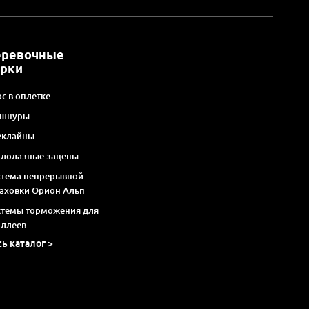
еревочные
арки
с в оплетке
 шнуры
еклайны
алолазные зацепы
стема непрерывной
раховки Орион Альп
стемы торможения для
оллеев
сь каталог >