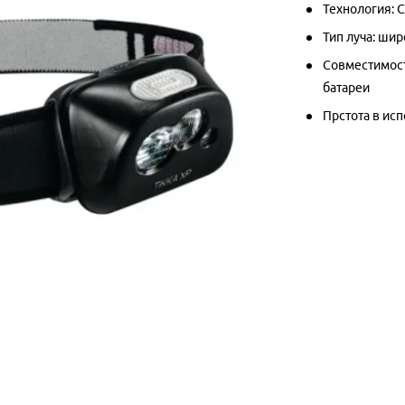
Технология: 
Тип луча: ши
Совместимост
батареи
Прстота в ис