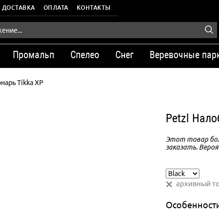
ДОСТАВКА
ОПЛАТА
КОНТАКТЫ
Промальп
Спелео
Снег
Веревочные пар
нарь Tikka XP
Petzl Нал
Этот товар бол
заказать. Вероя
архивный т
Особенност