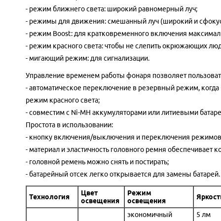
- режим ближнего света: широкий равномерный луч;
- режимы для движения: смешанный луч (широкий и сфоку
- режим Boost: для кратковременного включения максима
- режим красного света: чтобы не слепить окрюжающих люд
- мигающий режим: для сигнализации.
Управление временем работы фонаря позволяет пользовате
- автоматическое переключение в резервный режим, когда б
режим красного света;
- совместим с Ni-MH аккумуляторами или литиевыми батар
Простота в использовании:
- кнопку включения/выключения и переключения режимов 
- материал и эластичность головного ремня обеспечивает 
- головной ремень можно снять и постирать;
- батарейный отсек легко открывается для замены батарей.
Цвет
Режим
Технология
Яркост
освещения
освещения
экономичный
5 лм