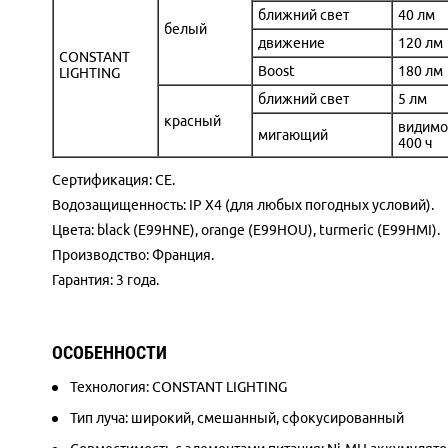
ближний свет
40 лм
белый
движение
120 лм
CONSTANT
Boost
180 лм
LIGHTING
ближний свет
5 лм
красный
видимос
мигающий
400 ч
Сертификация: CE.
Водозащищенность: IP X4 (для любых погодных условий).
Цвета: black (E99HNE), orange (E99HOU), turmeric (E99HMI).
Производство: Франция.
Гарантия: 3 года.
ОСОБЕННОСТИ
Технология: CONSTANT LIGHTING
Тип луча: широкий, смешанный, сфокусированный