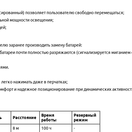
сированный) позволяет пользователю свободно перемещаться;
льной мощности освещения;
ей;
лю заранее производить замену батарей:
атареи почти полностью разряжаются (сигнализируется миганием св
еями.
легко нажимать даже в перчатках;
комфорт и надежное позиционирование при динамических активност
Время
Резервный
ь
Расстояние
работы
режим
8 м
100 ч
-