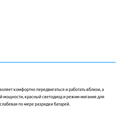
воляет комфортно передвигаться и работать вблизи, а
ой мощности, красный светодиод и режим мигания для
слабевая по мере разрядки батарей.