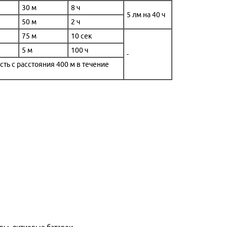
30 м
8 ч
5 лм на 40 ч
50 м
2 ч
75 м
10 сек
5 м
100 ч
-
ть с расстояния 400 м в течение