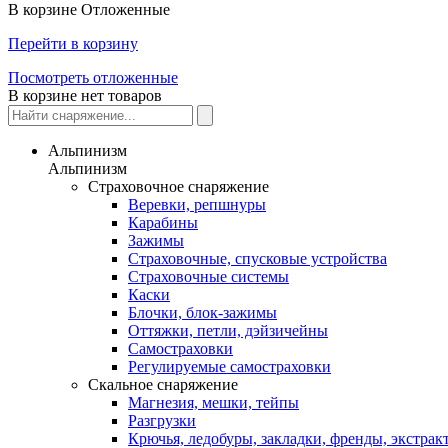
В корзине
Отложенные
Перейти в корзину
Посмотреть отложенные
В корзине нет товаров
Альпинизм
Альпинизм
Страховочное снаряжение
Веревки, репшнуры
Карабины
Зажимы
Страховочные, спусковые устройства
Страховочные системы
Каски
Блочки, блок-зажимы
Оттяжки, петли, дэйзичейны
Самостраховки
Регулируемые самостраховки
Скальное снаряжение
Магнезия, мешки, тейпы
Разгрузки
Крючья, ледобуры, закладки, френды, экстрак