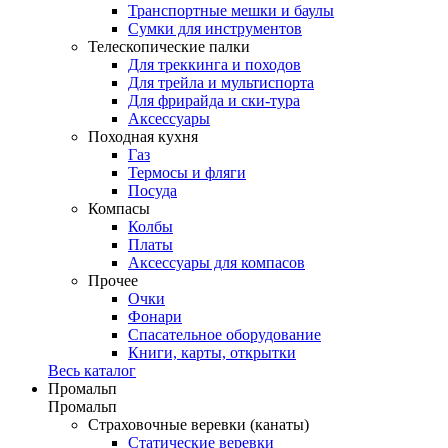
Транспортные мешки и баулы
Сумки для инструментов
Телескопические палки
Для треккинга и походов
Для трейла и мультиспорта
Для фрирайда и ски-тура
Аксессуары
Походная кухня
Газ
Термосы и фляги
Посуда
Компасы
Колбы
Платы
Аксессуары для компасов
Прочее
Очки
Фонари
Спасательное оборудование
Книги, карты, открытки
Весь каталог
Промальп
Промальп
Страховочные веревки (канаты)
Статические веревки