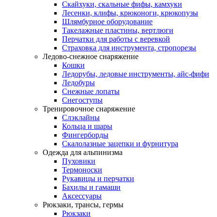
Скайхуки, скальные фифы, камхуки
Лесенки, клифы, крюконоги, крюкопузы
Шлямбурное оборудование
Такелажные пластины, вертлюги
Перчатки для работы с веревкой
Страховка для инструмента, стропорезы
Ледово-снежное снаряжение
Кошки
Ледорубы, ледовые инструменты, айс-фифи
Ледобуры
Снежные лопаты
Снегоступы
Тренировочное снаряжение
Слэклайны
Кольца и шары
Фингерборды
Скалолазные зацепки и фурнитура
Одежда для альпинизма
Пуховики
Термоноски
Рукавицы и перчатки
Бахилы и гамаши
Аксессуары
Рюкзаки, трансы, гермы
Рюкзаки