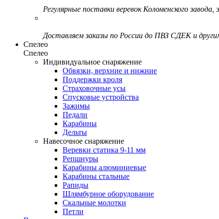
Регулярные поставки веревок Коломенского завода, э
Доставляем заказы по России до ПВЗ СДЕК и друг
Спелео
Спелео
Индивидуальное снаряжение
Обвязки, верхние и нижние
Поддержки кроля
Страховочные усы
Спусковые устройства
Зажимы
Педали
Карабины
Дельты
Навесочное снаряжение
Веревки статика 9-11 мм
Репшнуры
Карабины алюминиевые
Карабины стальные
Рапиды
Шлямбурное оборудование
Скальные молотки
Петли