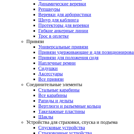
Динамические веревки
Репшнуры
Веревки для арбористики
Шнур для каблинга
Протекторы для веревки
Гибкие анкерные линии
Трос в оплетке
Привязи
Универсальные привязи
Привязи удерживающие и для позиционирова
Привязи для положения сидя
Наплечные ремни
Сидушки
Аксессуары
Все привязи
Соединительные элементы
Стальные карабины
Все карабины
Рапиды и дельты
Вертлюги и разъемные кольца
Такелажные пластины
Шаклы
Устройства для страховки, спуска и подъема
Спусковые устройства
Страховочные устройства