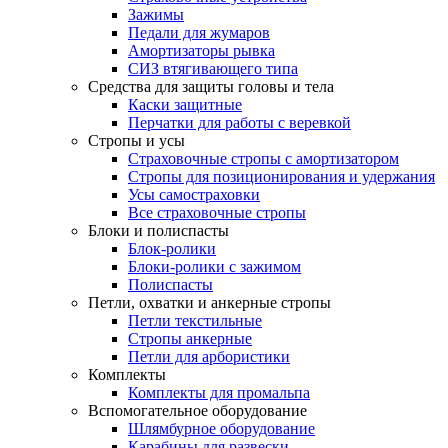
Зажимы
Педали для жумаров
Амортизаторы рывка
СИЗ втягивающего типа
Средства для защиты головы и тела
Каски защитные
Перчатки для работы с веревкой
Стропы и усы
Страховочные стропы с амортизатором
Стропы для позиционирования и удержания
Усы самостраховки
Все страховочные стропы
Блоки и полиспасты
Блок-ролики
Блоки-ролики с зажимом
Полиспасты
Петли, охватки и анкерные стропы
Петли текстильные
Стропы анкерные
Петли для арбористики
Комплекты
Комплекты для промальпа
Вспомогательное оборудование
Шлямбурное оборудование
Карабины для развески