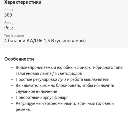
Характеристики
Вес: фонарь (200г) + батареи (100г) = 300г
Вес, г
300
Бренд
Petzl
Тип батареи
4 батареи AA/LR6 1,5 В (установлены)
Особенности
Водонепроницаемый налобный фонарь гибридного типа:
галогеновая лампа / 5 светодиодов
Простые регулировка луча и работа выключателя
Выключатель можно блокировать, чтобы исключить
случайное включение
Поворотный корпус фонаря
Регулируемый эргономичный эластичный головной
ремень.