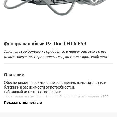
Фонарь налобный Pzl Duo LED 5 E69
Этот товар больше не продаётся в нашем магазине и его
нельзя заказать. Вероятнее всего, он снят с производства.
Описание
Обеспечивает переключение освещения: дальний свет или
ближний в зависимости от потребностей.
Гибридный источник освещения:
- галогеновая лампа для большой дальности освещения (100
м),
Показать полностью
- 5 светодиодов для мощного равномерного белого ближнего
освещения с большим сроком работы (55 ч)
Запасная галогеновая лампа прилагается.