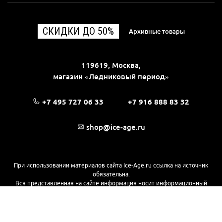
СКИДКИ ДО 50%
Архивные товары
119619, Москва,
магазин «Ледниковый период»
+7 495 727 06 33
+7 916 888 83 32
shop@ice-age.ru
При использовании материалов сайта Ice-Age.ru ссылка на источник
обязательна.
Вся представленная на сайте информация носит информационный
характер и не является публичной офертой, определяемой
положениями Статьи 437(2) Гражданского кодекса РФ. Ознакомиться с
полной версией публичной оферты можно
на этой странице