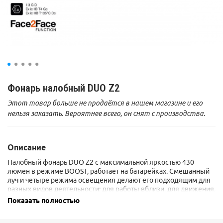
Фонарь налобный DUO Z2
Этот товар больше не продаётся в нашем магазине и его
нельзя заказать. Вероятнее всего, он снят с производства.
Описание
Налобный фонарь DUO Z2 с максимальной яркостью 430
люмен в режиме BOOST, работает на батарейках. Смешанный
луч и четыре режима освещения делают его подходящим для
разных видов деятельности: для работы вблизи, для движения,
для быстрого движения и для освещения удаленных объектов.
Показать полностью
Функция FACE2FACE позволяет пользователям светить друг на
друга, не ослепляя друг друга. Это делает фонарь DUO Z2