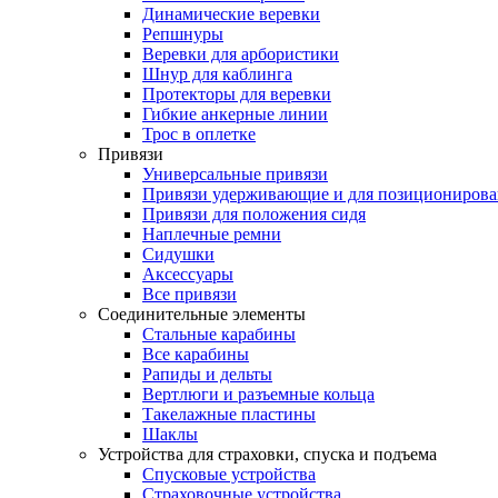
Динамические веревки
Репшнуры
Веревки для арбористики
Шнур для каблинга
Протекторы для веревки
Гибкие анкерные линии
Трос в оплетке
Привязи
Универсальные привязи
Привязи удерживающие и для позиционирова
Привязи для положения сидя
Наплечные ремни
Сидушки
Аксессуары
Все привязи
Соединительные элементы
Стальные карабины
Все карабины
Рапиды и дельты
Вертлюги и разъемные кольца
Такелажные пластины
Шаклы
Устройства для страховки, спуска и подъема
Спусковые устройства
Страховочные устройства