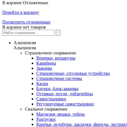
В корзине
Отложенные
Перейти в корзину
Посмотреть отложенные
В корзине нет товаров
Альпинизм
Альпинизм
Страховочное снаряжение
Веревки, репшнуры
Карабины
Зажимы
Страховочные, спусковые устройства
Страховочные системы
Каски
Блочки, блок-зажимы
Оттяжки, петли, дэйзичейны
Самостраховки
Регулируемые самостраховки
Скальное снаряжение
Магнезия, мешки, тейпы
Разгрузки
Крючья, ледобуры, закладки, френды, экстрак