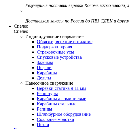
Регулярные поставки веревок Коломенского завода, э
Доставляем заказы по России до ПВЗ СДЕК и друг
Спелео
Спелео
Индивидуальное снаряжение
Обвязки, верхние и нижние
Поддержки кроля
Страховочные усы
Спусковые устройства
Зажимы
Педали
Карабины
Дельты
Навесочное снаряжение
Веревки статика 9-11 мм
Репшнуры
Карабины алюминиевые
Карабины стальные
Рапиды
Шлямбурное оборудование
Скальные молотки
Петли