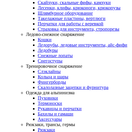
Скайхуки, скальные фифы, камхуки
Лесенки, клифы, крюконоги, крюкопузы
Шлямбурное оборудование
Такелажные пластины, вертлюги
Перчатки для работы с веревкой
Страховка для инструмента, стропорезы
Ледово-снежное снаряжение
Кошки
Ледорубы, ледовые инструменты, айс-фифи
Ледобуры
Снежные лопаты
Снегоступы
Тренировочное снаряжение
Слэклайны
Кольца и шары
Фингерборды
Скалолазные зацепки и фурнитура
Одежда для альпинизма
Пуховики
Термоноски
Рукавицы и перчатки
Бахилы и гамаши
Аксессуары
Рюкзаки, трансы, гермы
Рюкзаки