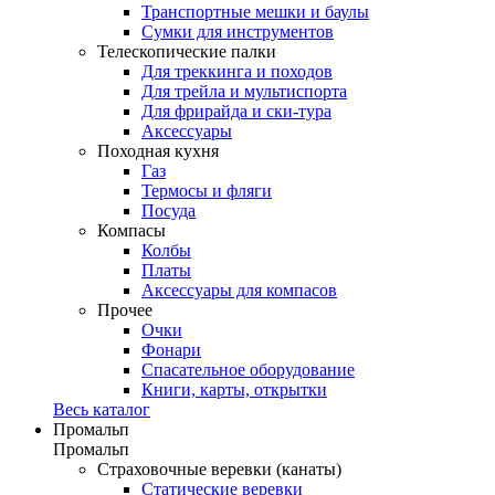
Транспортные мешки и баулы
Сумки для инструментов
Телескопические палки
Для треккинга и походов
Для трейла и мультиспорта
Для фрирайда и ски-тура
Аксессуары
Походная кухня
Газ
Термосы и фляги
Посуда
Компасы
Колбы
Платы
Аксессуары для компасов
Прочее
Очки
Фонари
Спасательное оборудование
Книги, карты, открытки
Весь каталог
Промальп
Промальп
Страховочные веревки (канаты)
Статические веревки