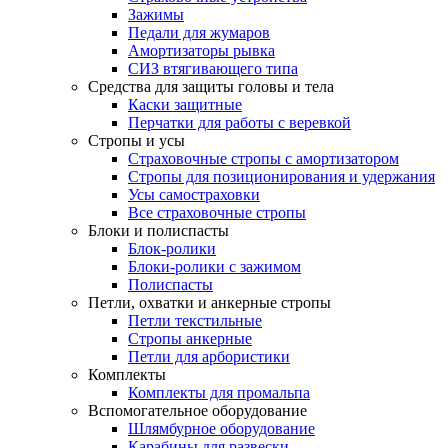
Зажимы
Педали для жумаров
Амортизаторы рывка
СИЗ втягивающего типа
Средства для защиты головы и тела
Каски защитные
Перчатки для работы с веревкой
Стропы и усы
Страховочные стропы с амортизатором
Стропы для позиционирования и удержания
Усы самостраховки
Все страховочные стропы
Блоки и полиспасты
Блок-ролики
Блоки-ролики с зажимом
Полиспасты
Петли, охватки и анкерные стропы
Петли текстильные
Стропы анкерные
Петли для арбористики
Комплекты
Комплекты для промальпа
Вспомогательное оборудование
Шлямбурное оборудование
Карабины для развески