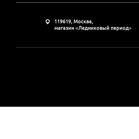
119619, Москва,
магазин «Ледниковый период»
Вся представленная н
положениями Статьи 437