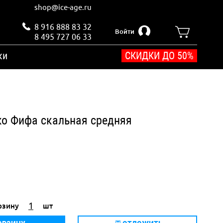
shop@ice-age.ru
8 916 888 83 32
Войти
8 495 727 06 33
ки
СКИДКИ ДО 50%
о Фифа скальная средняя
рзину
шт