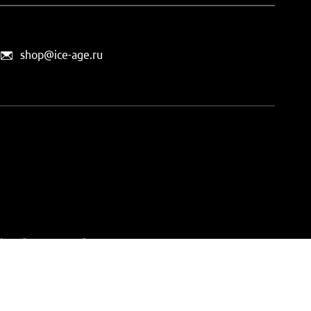
shop@ice-age.ru
офертой, определяемой
ты можно
на этой странице