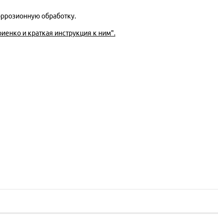
оррозионную обработку.
енко и краткая инструкция к ним".