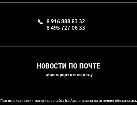
8 916 888 83 32
8 495 727 06 33
НОВОСТИ ПО ПОЧТЕ
пишем редко и по делу
При использовании материалов сайта Ice-Age.ru ссылка на источник обязательна.
а сайте информация носит информационный характер и не является публичной 
(2) Гражданского кодекса РФ. Ознакомиться с полной версией публичной офер
© 2003-2025, «Ледниковый период»