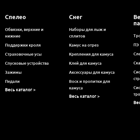
Спелео
Снег
В
п
Обвязки, верхние и
Наборы для лыж и
Тро
нижние
сплитов
ПЭ
Поддержки кроля
Камус на отрез
Сл
Страховочные усы
Крепления для камуса
Ск
Спусковые устройства
Клей для камуса
Си
Зажимы
Аксессуары для камуса
ст
Педали
Воск и пропитки для
Си
камуса
Весь каталог >
тр
Весь каталог >
Ве