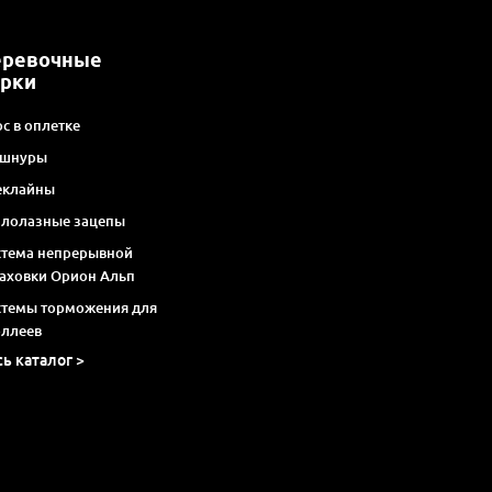
еревочные
арки
с в оплетке
 шнуры
еклайны
алолазные зацепы
стема непрерывной
раховки Орион Альп
стемы торможения для
оллеев
сь каталог >