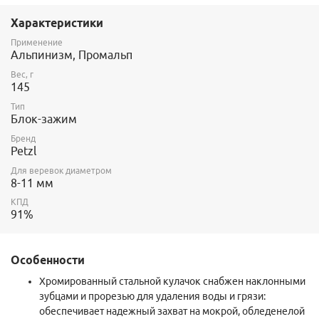
Диаметр ролика: 25 мм.
Характеристики
Рабочая нагрузка: 2 × 1,5 кН × 2 = 6 кН.
Разрушающая нагрузка: 2 × 4 кН× 2 = 16 кН.
Применение
Гарантия: 3 года.
Альпинизм, Промальп
Страна производства: Франция
Вес, г
145
Тип
Блок-зажим
Бренд
Petzl
Для веревок диаметром
8-11 мм
КПД
91%
Особенности
Xромированный стальной кулачок снабжен наклонными
зубцами и прорезью для удаления воды и грязи:
обеспечивает надежный захват на мокрой, обледенелой