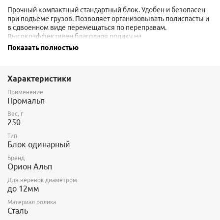
Прочный компактный стандартный блок. Удобен и безопасен
при подъеме грузов. Позволяет организовывать полиспасты и
в сдвоенном виде перемещаться по переправам.
Высокоэффективен благодаря ролику на
шарикоподшипниках. Благодаря перемычке, соединяющей
Показать полностью
щечки, веревка остается в блоке даже при полном
разрушении оси блока.
Характеристики
Применение
Промальп
Вес, г
250
Тип
Блок одинарный
Бренд
Орион Альп
Для веревок диаметром
до 12мм
Материал ролика
Сталь