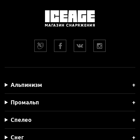
Альпинизм
Промальп
Спелео
Снег