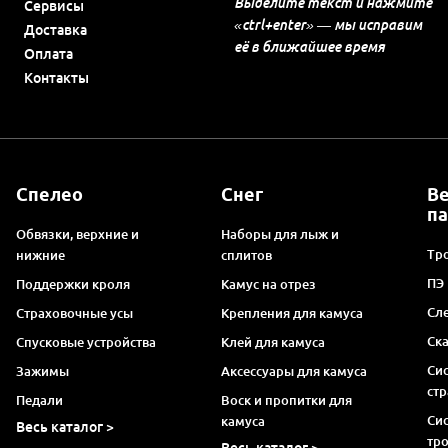
Выделите текст и нажмите
Сервисы
«ctrl+enter» — мы исправим
Доставка
её в ближайшее время
Оплата
Контакты
Спелео
Снег
В
п
Обвязки, верхние и
Наборы для лыж и
Тро
нижние
сплитов
ПЭ
Поддержки кроля
Камус на отрез
Сл
Страховочные усы
Крепления для камуса
Ск
Спусковые устройства
Клей для камуса
Си
Зажимы
Аксессуары для камуса
ст
Педали
Воск и пропитки для
Си
камуса
Весь каталог >
тр
Весь каталог >