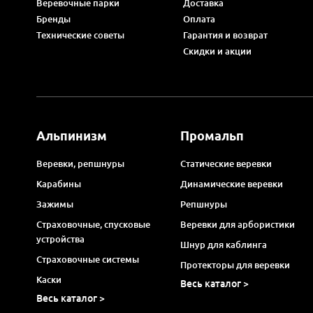
Веревочные парки
Доставка
Бренды
Оплата
Технические советы
Гарантия и возврат
Скидки и акции
Альпинизм
Промальп
Веревки, репшнуры
Статические веревки
Карабины
Динамические веревки
Зажимы
Репшнуры
Страховочные, спусковые
Веревки для арбористики
устройства
Шнур для каблинга
Страховочные системы
Протекторы для веревки
Каски
Весь каталог >
Весь каталог >