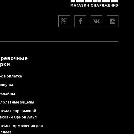
еревочные
арки
с в оплетке
 шнуры
еклайны
алолазные зацепы
стема непрерывной
раховки Орион Альп
стемы торможения для
оллеев