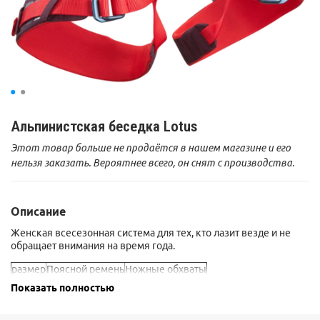
Альпинистская беседка Lotus
Этот товар больше не продаётся в нашем магазине и его
нельзя заказать. Вероятнее всего, он снят с производства.
Описание
Женская всесезонная система для тех, кто лазит везде и не
обращает внимания на время года.
размер
Поясной ремень
Ножные обхваты
Показать полностью
XS
61-69 см
43-53 см
S
69-76 см
48-58 см