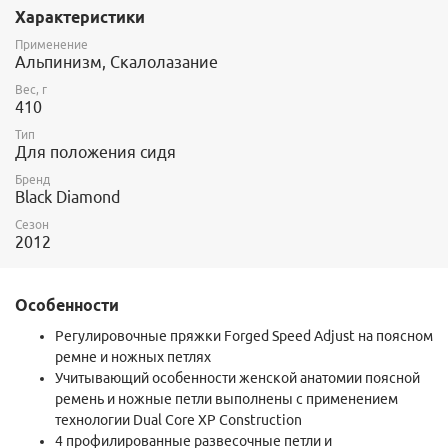
Характеристики
M
76-84 см
53-63 см
Применение
L
84-91 см
61-71 см
Альпинизм, Скалолазание
Вес, г
410
Тип
Для положения сидя
Бренд
Black Diamond
Сезон
2012
Особенности
Регулировочные пряжки Forged Speed Adjust на поясном
ремне и ножных петлях
Учитывающий особенности женской анатомии поясной
ремень и ножные петли выполнены с применением
технологии Dual Core XP Construction
4 профилированные развесочные петли и