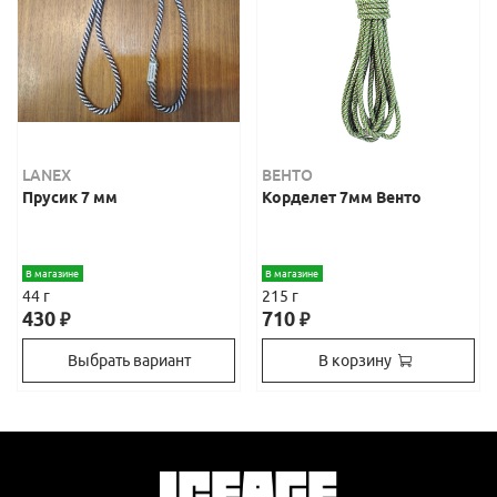
LANEX
ВЕНТО
Прусик 7 мм
Корделет 7мм Венто
В магазине
В магазине
44 г
215 г
430
710
₽
₽
Выбрать вариант
В корзину