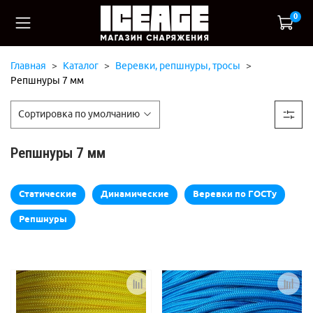
0
Главная
Каталог
Веревки, репшнуры, тросы
Репшнуры 7 мм
Репшнуры 7 мм
Статические
Динамические
Веревки по ГОСТу
Репшнуры