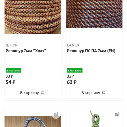
ШНУР
LANEX
Репшнур 7мм "Хват"
Репшнур ПС ПА 7мм (EN)
В магазине
В магазине
33 г
32 г
54
63
₽
₽
В корзину
В корзину