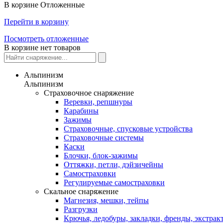
В корзине
Отложенные
Перейти в корзину
Посмотреть отложенные
В корзине нет товаров
Альпинизм
Альпинизм
Страховочное снаряжение
Веревки, репшнуры
Карабины
Зажимы
Страховочные, спусковые устройства
Страховочные системы
Каски
Блочки, блок-зажимы
Оттяжки, петли, дэйзичейны
Самостраховки
Регулируемые самостраховки
Скальное снаряжение
Магнезия, мешки, тейпы
Разгрузки
Крючья, ледобуры, закладки, френды, экстрак