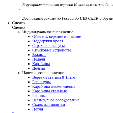
Регулярные поставки веревок Коломенского завода, э
Доставляем заказы по России до ПВЗ СДЕК и друг
Спелео
Спелео
Индивидуальное снаряжение
Обвязки, верхние и нижние
Поддержки кроля
Страховочные усы
Спусковые устройства
Зажимы
Педали
Карабины
Дельты
Навесочное снаряжение
Веревки статика 9-11 мм
Репшнуры
Карабины алюминиевые
Карабины стальные
Рапиды
Шлямбурное оборудование
Скальные молотки
Петли