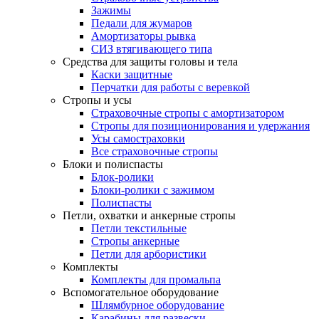
Зажимы
Педали для жумаров
Амортизаторы рывка
СИЗ втягивающего типа
Средства для защиты головы и тела
Каски защитные
Перчатки для работы с веревкой
Стропы и усы
Страховочные стропы с амортизатором
Стропы для позиционирования и удержания
Усы самостраховки
Все страховочные стропы
Блоки и полиспасты
Блок-ролики
Блоки-ролики с зажимом
Полиспасты
Петли, охватки и анкерные стропы
Петли текстильные
Стропы анкерные
Петли для арбористики
Комплекты
Комплекты для промальпа
Вспомогательное оборудование
Шлямбурное оборудование
Карабины для развески