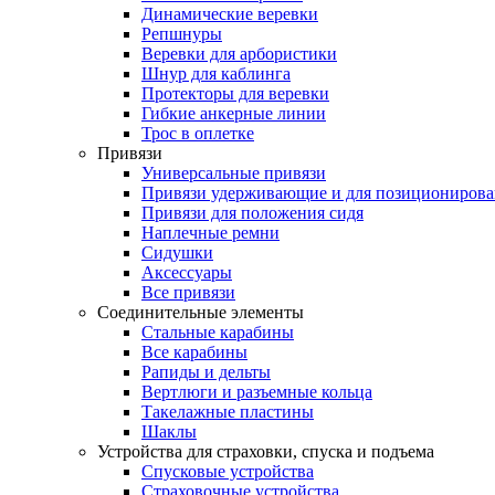
Динамические веревки
Репшнуры
Веревки для арбористики
Шнур для каблинга
Протекторы для веревки
Гибкие анкерные линии
Трос в оплетке
Привязи
Универсальные привязи
Привязи удерживающие и для позиционирова
Привязи для положения сидя
Наплечные ремни
Сидушки
Аксессуары
Все привязи
Соединительные элементы
Стальные карабины
Все карабины
Рапиды и дельты
Вертлюги и разъемные кольца
Такелажные пластины
Шаклы
Устройства для страховки, спуска и подъема
Спусковые устройства
Страховочные устройства