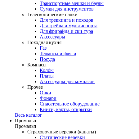
Транспортные мешки и баулы
Сумки для инструментов
Телескопические палки
Для треккинга и походов
Для трейла и мультиспорта
Для фрирайда и ски-тура
Аксессуары
Походная кухня
Газ
Термосы и фляги
Посуда
Компасы
Колбы
Платы
Аксессуары для компасов
Прочее
Очки
Фонари
Спасательное оборудование
Книги, карты, открытки
Весь каталог
Промальп
Промальп
Страховочные веревки (канаты)
Статические веревки