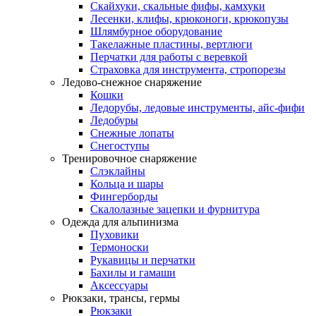
Скайхуки, скальные фифы, камхуки
Лесенки, клифы, крюконоги, крюкопузы
Шлямбурное оборудование
Такелажные пластины, вертлюги
Перчатки для работы с веревкой
Страховка для инструмента, стропорезы
Ледово-снежное снаряжение
Кошки
Ледорубы, ледовые инструменты, айс-фифи
Ледобуры
Снежные лопаты
Снегоступы
Тренировочное снаряжение
Слэклайны
Кольца и шары
Фингерборды
Скалолазные зацепки и фурнитура
Одежда для альпинизма
Пуховики
Термоноски
Рукавицы и перчатки
Бахилы и гамаши
Аксессуары
Рюкзаки, трансы, гермы
Рюкзаки