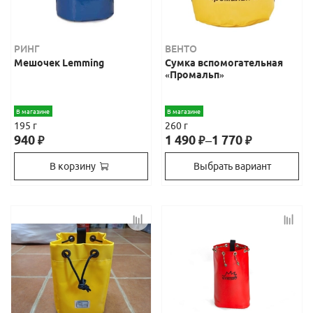
РИНГ
ВЕНТО
Мешочек Lemming
Сумка вспомогательная
«Промальп»
В магазине
В магазине
195 г
260 г
940
1 490
–
1 770
₽
₽
₽
В корзину
Выбрать вариант