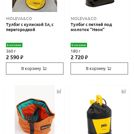
MOLEVA&CO
MOLEVA&CO
Тулбэг с кулиской 5л, с
Тулбэг с петлей под
перегородкой
молоток "Неон"
В магазине
В магазине
360 г
180 г
2 590
2 720
₽
₽
В корзину
В корзину