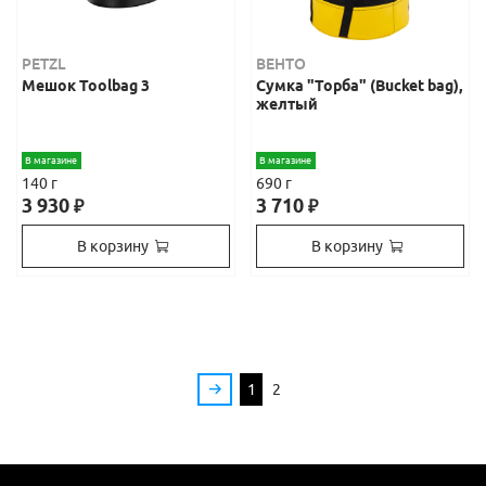
PETZL
ВЕНТО
Мешок Toolbag 3
Сумка "Торба" (Bucket bag),
желтый
В магазине
В магазине
140 г
690 г
3 930
3 710
₽
₽
В корзину
В корзину
1
2