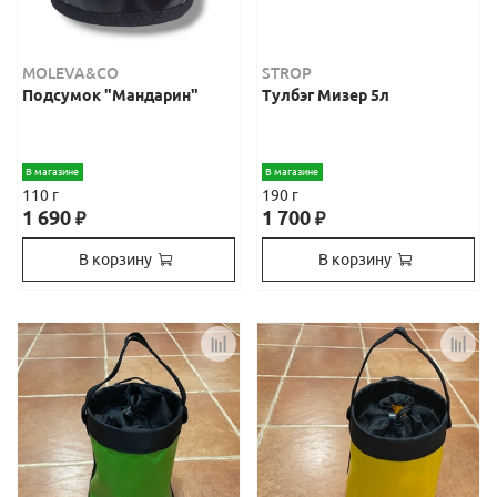
MOLEVA&CO
STROP
Подсумок "Мандарин"
Тулбэг Мизер 5л
В магазине
В магазине
110 г
190 г
1 690
1 700
₽
₽
В корзину
В корзину