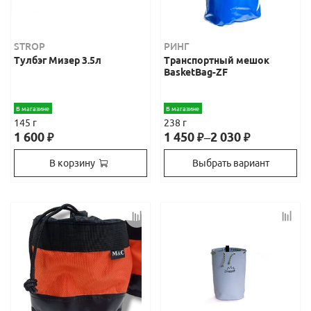
STROP
РИНГ
Тулбэг Мизер 3.5л
Транспортный мешок
BasketBag-ZF
В магазине
В магазине
145 г
238 г
1 600
1 450
–
2 030
₽
₽
₽
В корзину
Выбрать вариант