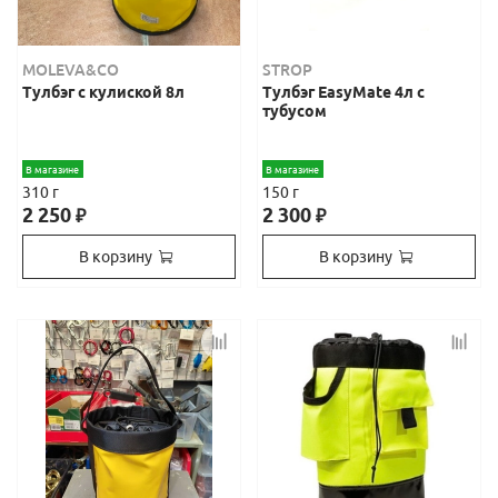
MOLEVA&CO
STROP
Тулбэг с кулиской 8л
Тулбэг EasyMate 4л с
тубусом
В магазине
В магазине
310 г
150 г
2 250
2 300
₽
₽
В корзину
В корзину