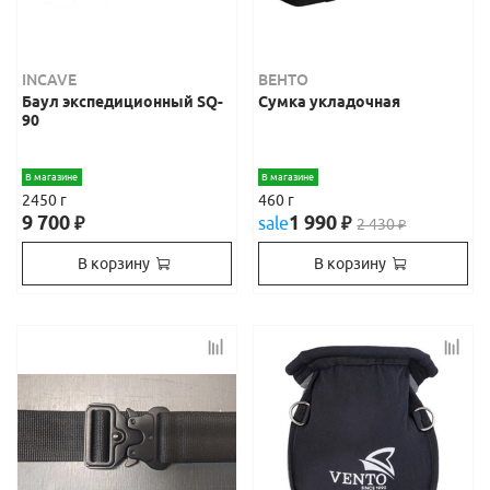
INCAVE
ВЕНТО
Баул экспедиционный SQ-
Сумка укладочная
90
В магазине
В магазине
2450 г
460 г
9 700
1 990
₽
sale
₽
2 430
₽
В корзину
В корзину