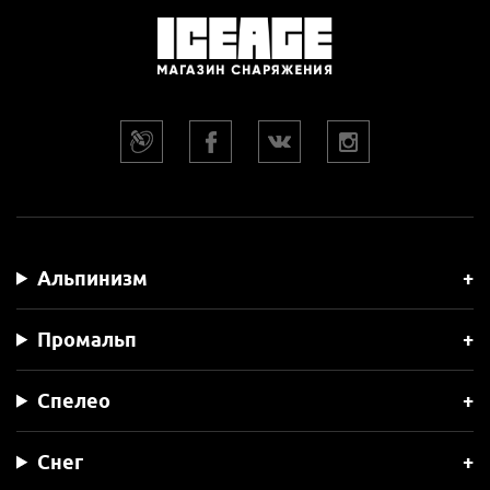
Альпинизм
Промальп
Спелео
Снег