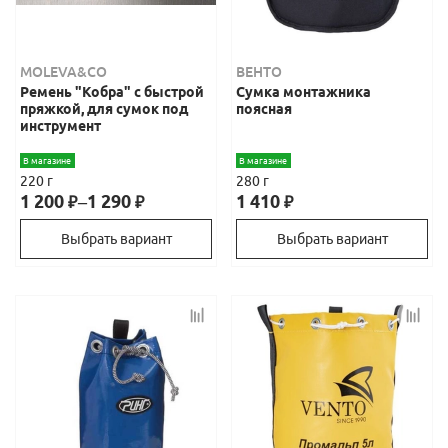
MOLEVA&CO
ВЕНТО
Ремень "Кобра" с быстрой
Сумка монтажника
пряжкой, для сумок под
поясная
инструмент
В магазине
В магазине
220 г
280 г
1 200
–
1 290
1 410
₽
₽
₽
Выбрать вариант
Выбрать вариант