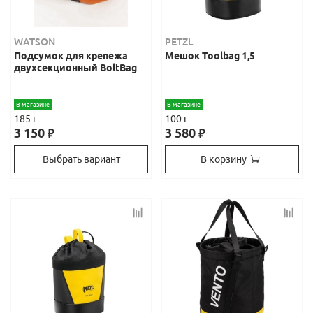
WATSON
PETZL
Подсумок для крепежа
Мешок Toolbag 1,5
двухсекционный BoltBag
В магазине
В магазине
185 г
100 г
3 150
3 580
₽
₽
Выбрать вариант
В корзину