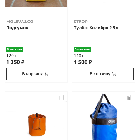
MOLEVA&CO
STROP
Подсумок
Тулбэг Колибри 2.5л
В магазине
В магазине
120 г
140 г
1 350
1 500
₽
₽
В корзину
В корзину