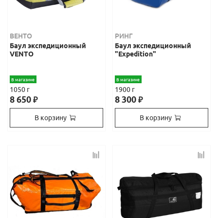
ВЕНТО
РИНГ
Баул экспедиционный
Баул экспедиционный
VENTO
"Expedition"
В магазине
В магазине
1050 г
1900 г
8 650
8 300
₽
₽
В корзину
В корзину