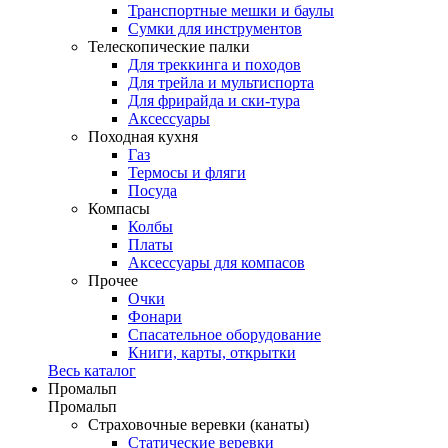
Транспортные мешки и баулы
Сумки для инструментов
Телескопические палки
Для треккинга и походов
Для трейла и мультиспорта
Для фрирайда и ски-тура
Аксессуары
Походная кухня
Газ
Термосы и фляги
Посуда
Компасы
Колбы
Платы
Аксессуары для компасов
Прочее
Очки
Фонари
Спасательное оборудование
Книги, карты, открытки
Весь каталог
Промальп
Промальп
Страховочные веревки (канаты)
Статические веревки