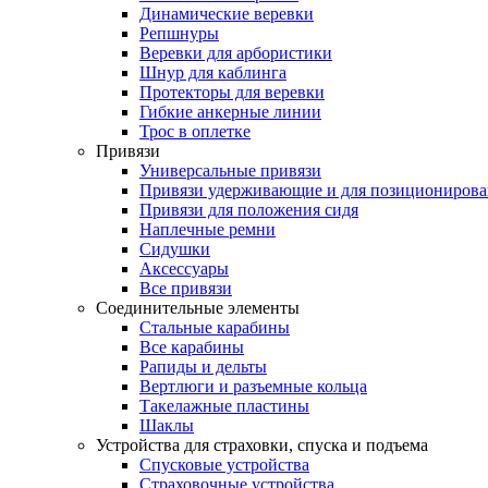
Динамические веревки
Репшнуры
Веревки для арбористики
Шнур для каблинга
Протекторы для веревки
Гибкие анкерные линии
Трос в оплетке
Привязи
Универсальные привязи
Привязи удерживающие и для позиционирова
Привязи для положения сидя
Наплечные ремни
Сидушки
Аксессуары
Все привязи
Соединительные элементы
Стальные карабины
Все карабины
Рапиды и дельты
Вертлюги и разъемные кольца
Такелажные пластины
Шаклы
Устройства для страховки, спуска и подъема
Спусковые устройства
Страховочные устройства