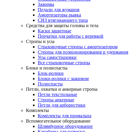
Зажимы
Педали для жумаров
Амортизаторы рывка
СИЗ втягивающего типа
Средства для защиты головы и тела
Каски защитные
Перчатки для работы с веревкой
Стропы и усы
Страховочные стропы с амортизатором
Стропы для позиционирования и удержания
Усы самостраховки
Все страховочные стропы
Блоки и полиспасты
Блок-ролики
Блоки-ролики с зажимом
Полиспасты
Петли, охватки и анкерные стропы
Петли текстильные
Стропы анкерные
Петли для арбористики
Комплекты
Комплекты для промальпа
Вспомогательное оборудование
Шлямбурное оборудование
Карабины для развески