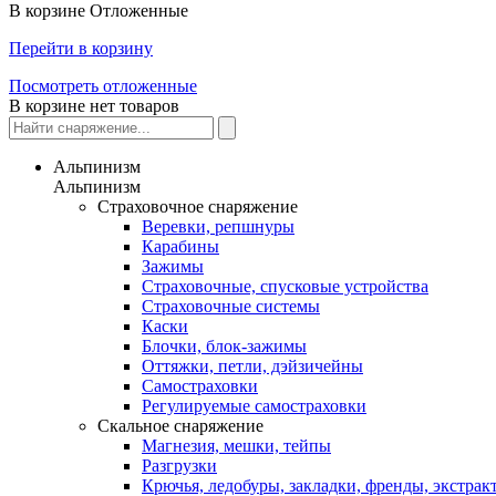
В корзине
Отложенные
Перейти в корзину
Посмотреть отложенные
В корзине нет товаров
Альпинизм
Альпинизм
Страховочное снаряжение
Веревки, репшнуры
Карабины
Зажимы
Страховочные, спусковые устройства
Страховочные системы
Каски
Блочки, блок-зажимы
Оттяжки, петли, дэйзичейны
Самостраховки
Регулируемые самостраховки
Скальное снаряжение
Магнезия, мешки, тейпы
Разгрузки
Крючья, ледобуры, закладки, френды, экстрак