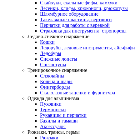
Скайхуки, скальные фифы, камхуки
Лесенки, клифы, крюконоги, крюкопузы
Шлямбурное оборудование
Такелажные пластины, вертлюги
Перчатки для работы с веревкой
Страховка для инструмента, стропорезы
Ледово-снежное снаряжение
Кошки
Ледорубы, ледовые инструменты, айс-фифи
Ледобуры
Снежные лопаты
Снегоступы
Тренировочное снаряжение
Слэклайны
Кольца и шары
Фингерборды
Скалолазные зацепки и фурнитура
Одежда для альпинизма
Пуховики
Термоноски
Рукавицы и перчатки
Бахилы и гамаши
Аксессуары
Рюкзаки, трансы, гермы
Рюкзаки