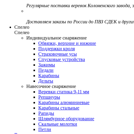
Регулярные поставки веревок Коломенского завода, э
Доставляем заказы по России до ПВЗ СДЕК и друг
Спелео
Спелео
Индивидуальное снаряжение
Обвязки, верхние и нижние
Поддержки кроля
Страховочные усы
Спусковые устройства
Зажимы
Педали
Карабины
Дельты
Навесочное снаряжение
Веревки статика 9-11 мм
Репшнуры
Карабины алюминиевые
Карабины стальные
Рапиды
Шлямбурное оборудование
Скальные молотки
Петли