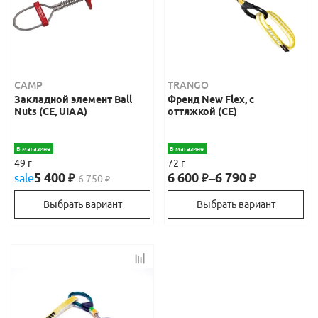
CAMP
TRANGO
Закладной элемент Ball
Френд New Flex, с
Nuts (CE, UIAA)
оттяжкой (CE)
В магазине
В магазине
49 г
72 г
5 400
6 600
–
6 790
sale
₽
₽
₽
6 750
₽
Выбрать вариант
Выбрать вариант