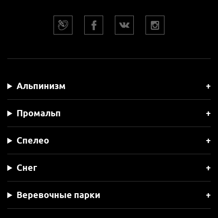
Альпинизм
Промальп
Спелео
Снег
Веревочные парки