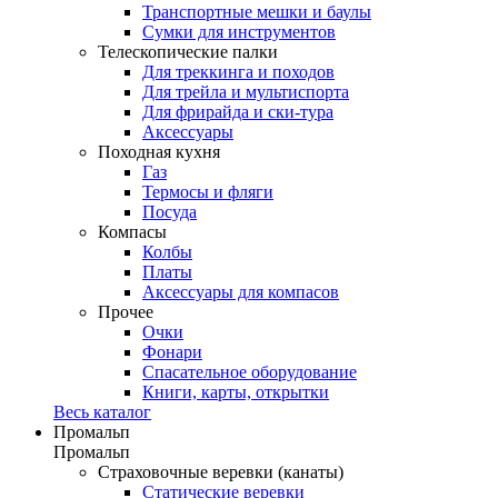
Транспортные мешки и баулы
Сумки для инструментов
Телескопические палки
Для треккинга и походов
Для трейла и мультиспорта
Для фрирайда и ски-тура
Аксессуары
Походная кухня
Газ
Термосы и фляги
Посуда
Компасы
Колбы
Платы
Аксессуары для компасов
Прочее
Очки
Фонари
Спасательное оборудование
Книги, карты, открытки
Весь каталог
Промальп
Промальп
Страховочные веревки (канаты)
Статические веревки