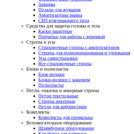
Зажимы
Педали для жумаров
Амортизаторы рывка
СИЗ втягивающего типа
Средства для защиты головы и тела
Каски защитные
Перчатки для работы с веревкой
Стропы и усы
Страховочные стропы с амортизатором
Стропы для позиционирования и удержания
Усы самостраховки
Все страховочные стропы
Блоки и полиспасты
Блок-ролики
Блоки-ролики с зажимом
Полиспасты
Петли, охватки и анкерные стропы
Петли текстильные
Стропы анкерные
Петли для арбористики
Комплекты
Комплекты для промальпа
Вспомогательное оборудование
Шлямбурное оборудование
Карабины для развески