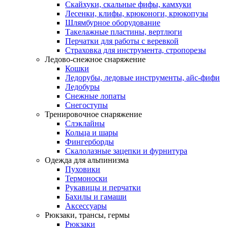
Скайхуки, скальные фифы, камхуки
Лесенки, клифы, крюконоги, крюкопузы
Шлямбурное оборудование
Такелажные пластины, вертлюги
Перчатки для работы с веревкой
Страховка для инструмента, стропорезы
Ледово-снежное снаряжение
Кошки
Ледорубы, ледовые инструменты, айс-фифи
Ледобуры
Снежные лопаты
Снегоступы
Тренировочное снаряжение
Слэклайны
Кольца и шары
Фингерборды
Скалолазные зацепки и фурнитура
Одежда для альпинизма
Пуховики
Термоноски
Рукавицы и перчатки
Бахилы и гамаши
Аксессуары
Рюкзаки, трансы, гермы
Рюкзаки