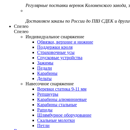
Регулярные поставки веревок Коломенского завода, э
Доставляем заказы по России до ПВЗ СДЕК и друг
Спелео
Спелео
Индивидуальное снаряжение
Обвязки, верхние и нижние
Поддержки кроля
Страховочные усы
Спусковые устройства
Зажимы
Педали
Карабины
Дельты
Навесочное снаряжение
Веревки статика 9-11 мм
Репшнуры
Карабины алюминиевые
Карабины стальные
Рапиды
Шлямбурное оборудование
Скальные молотки
Петли