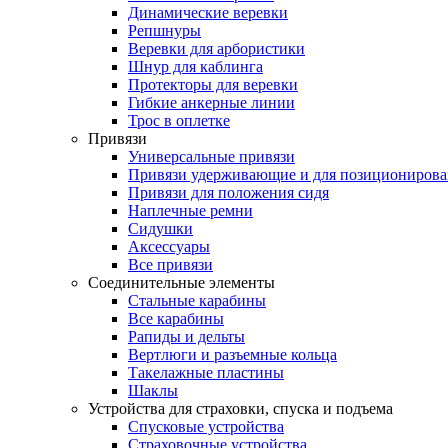
Динамические веревки
Репшнуры
Веревки для арбористики
Шнур для каблинга
Протекторы для веревки
Гибкие анкерные линии
Трос в оплетке
Привязи
Универсальные привязи
Привязи удерживающие и для позиционирова
Привязи для положения сидя
Наплечные ремни
Сидушки
Аксессуары
Все привязи
Соединительные элементы
Стальные карабины
Все карабины
Рапиды и дельты
Вертлюги и разъемные кольца
Такелажные пластины
Шаклы
Устройства для страховки, спуска и подъема
Спусковые устройства
Страховочные устройства