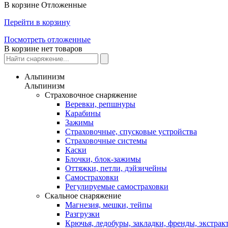
В корзине
Отложенные
Перейти в корзину
Посмотреть отложенные
В корзине нет товаров
Альпинизм
Альпинизм
Страховочное снаряжение
Веревки, репшнуры
Карабины
Зажимы
Страховочные, спусковые устройства
Страховочные системы
Каски
Блочки, блок-зажимы
Оттяжки, петли, дэйзичейны
Самостраховки
Регулируемые самостраховки
Скальное снаряжение
Магнезия, мешки, тейпы
Разгрузки
Крючья, ледобуры, закладки, френды, экстрак