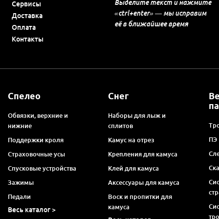
Выделите текст и нажмите
Сервисы
«ctrl+enter» — мы исправим
Доставка
её в ближайшее время
Оплата
Контакты
Спелео
Снег
В
п
Обвязки, верхние и
Наборы для лыж и
Тро
нижние
сплитов
ПЭ
Поддержки кроля
Камус на отрез
Сл
Страховочные усы
Крепления для камуса
Ск
Спусковые устройства
Клей для камуса
Си
Зажимы
Аксессуары для камуса
ст
Педали
Воск и пропитки для
Си
камуса
Весь каталог >
тр