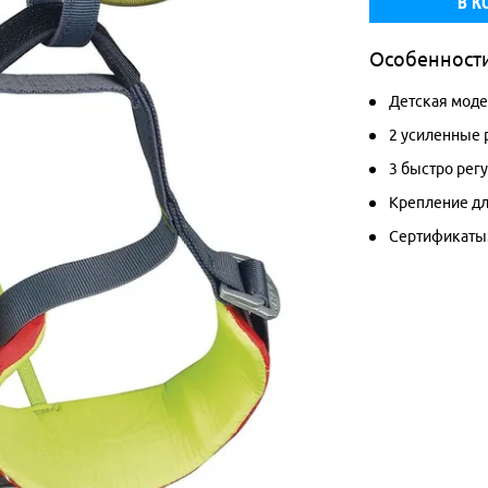
В К
Особенност
Детская моде
2 усиленные 
3 быстро рег
Крепление дл
Сертификаты: