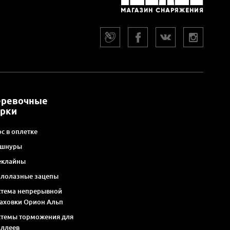
еревочные
арки
с в оплетке
 шнуры
еклайны
алолазные зацепы
стема непрерывной
раховки Орион Альп
стемы торможения для
оллеев