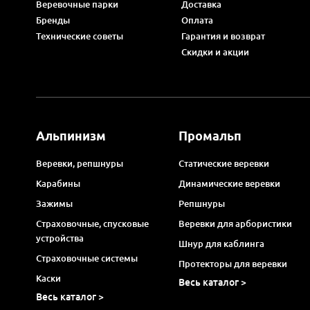
Веревочные парки
Доставка
Бренды
Оплата
Технические советы
Гарантия и возврат
Скидки и акции
Альпинизм
Промальп
Веревки, репшнуры
Статические веревки
Карабины
Динамические веревки
Зажимы
Репшнуры
Страховочные, спусковые
Веревки для арбористики
устройства
Шнур для каблинга
Страховочные системы
Протекторы для веревки
Каски
Весь каталог >
Весь каталог >