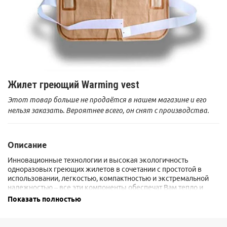
Жилет греющий Warming vest
Этот товар больше не продаётся в нашем магазине и его
нельзя заказать. Вероятнее всего, он снят с производства.
Описание
Инновационные технологии и высокая экологичность
одноразовых греющих жилетов в сочетании с простотой в
использовании, легкостью, компактностью и экстремальной
надежностью – все эти компоненты обеспечат Вам тепло и
комфорт в сложных погодных условиях в течение не менее 8
Показать полностью
часов. Одноразовый греющий жилет очень прост в
применении: вскройте вакуумную упаковку непосредственно
перед использованием и достаньте жилет. Оденьте жилет на