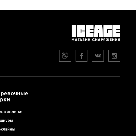
еревочные
арки
с в оплетке
 шнуры
еклайны