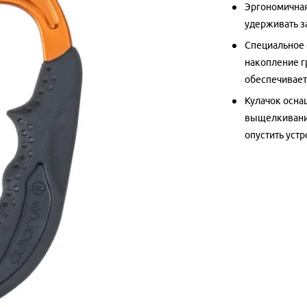
Эргономичная
удерживать з
Специальное 
накопление г
обеспечивает
Кулачок осна
выщелкивания
опустить устр