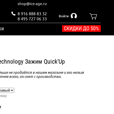
shop@ice-age.ru
8 916 888 83 32
Войти
8 495 727 06 33
ки
СКИДКИ ДО 50%
echnology Зажим Quick'Up
ьше не продаётся в нашем магазине и его нельзя
тнее всего, он снят с производства.
овар
и