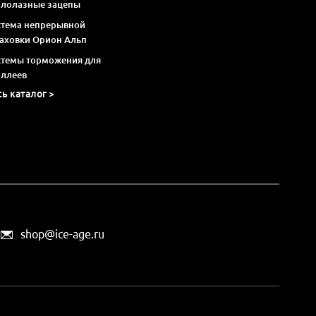
алолазные зацепы
стема непрерывной
раховки Орион Альп
стемы торможения для
оллеев
сь каталог >
shop@ice-age.ru