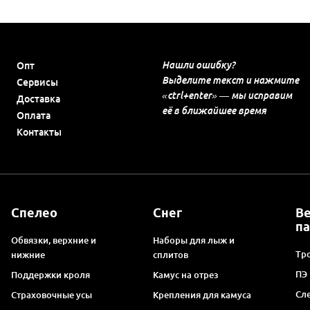
Нашли ошибку?
Опт
Выделите текст и нажмите
Сервисы
«ctrl+enter» — мы исправим
Доставка
её в ближайшее время
Оплата
Контакты
Спелео
Снег
В
п
Обвязки, верхние и
Наборы для лыж и
Тро
нижние
сплитов
ПЭ
Поддержки кроля
Камус на отрез
Сл
Страховочные усы
Крепления для камуса