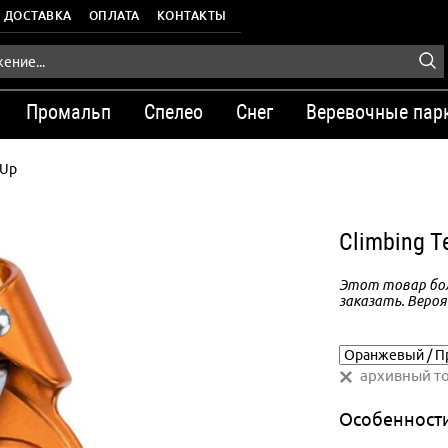
ДОСТАВКА
ОПЛАТА
КОНТАКТЫ
Промальп
Спелео
Снег
Веревочные пар
'Up
Climbing T
Этот товар бол
заказать. Вероя
архивный т
Особенност