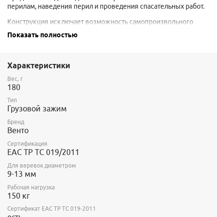
перилам, наведения перил и проведения спасательных работ.
Конструкция исключает возможность самопроизвольного
раскрытия.
Показать полностью
Внимание! Данное устройство не является средством
страховки и требует создания страховочной системы.
Характеристики
Диаметр используемых канатов: 9-13 мм
Вес, г
180
Тип
Грузовой зажим
Бренд
Венто
Сертификация
EAC ТР ТС 019/2011
Для веревок диаметром
9-13 мм
Рабочая нагрузка
150 кг
Сертификат ЕАС ТР ТС 019-2011