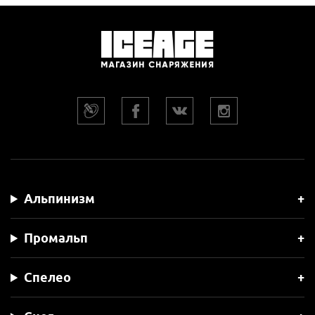
Альпинизм
Промальп
Спелео