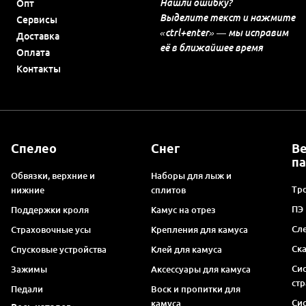
Нашли ошибку?
Опт
Выделите текст и нажмите
Сервисы
«ctrl+enter» — мы исправим
Доставка
её в ближайшее время
Оплата
Контакты
Спелео
Снег
В
п
Обвязки, верхние и
Наборы для лыж и
Тро
нижние
сплитов
ПЭ
Поддержки кроля
Камус на отрез
Сл
Страховочные усы
Крепления для камуса
Ск
Спусковые устройства
Клей для камуса
Си
Зажимы
Аксессуары для камуса
ст
Педали
Воск и пропитки для
Си
камуса