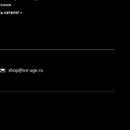
оллеев
сь каталог >
shop@ice-age.ru