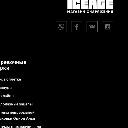
еревочные
арки
с в оплетке
 шнуры
еклайны
алолазные зацепы
стема непрерывной
раховки Орион Альп
стемы торможения для