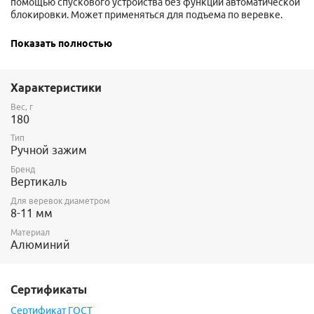
помощью спускового устройства без функции автоматической
блокировки. Может применяться для подъема по веревке.
Возможно применение как на одинарной веревке диаметром
Показать полностью
10-11 мм, так и на двойной веревке диаметром 8-11 мм.
При нагружении не повреждает веревку.
Характеристики
Мах нагрузка, kN - 4
Вес, г
180
Тип
Не является страховочным зажимом.
Ручной зажим
Бренд
Вертикаль
Для веревок диаметром
8-11 мм
Материал
Алюминий
Сертификаты
Сертификат ГОСТ