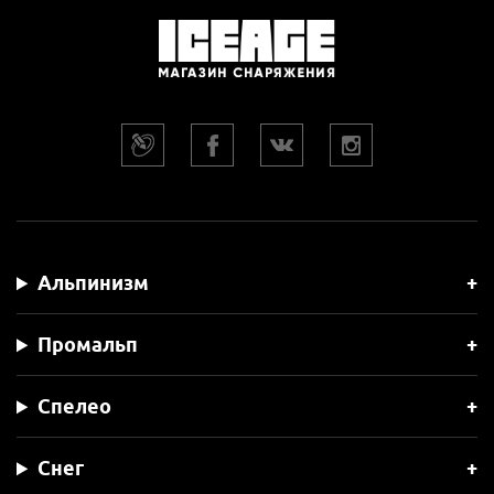
Альпинизм
Промальп
Спелео
Снег