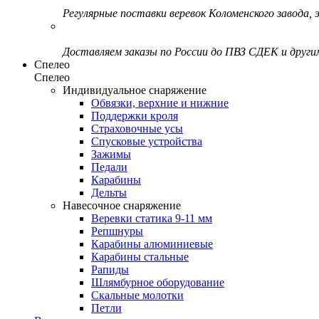
Регулярные поставки веревок Коломенского завода, э
Доставляем заказы по России до ПВЗ СДЕК и друг
Спелео
Спелео
Индивидуальное снаряжение
Обвязки, верхние и нижние
Поддержки кроля
Страховочные усы
Спусковые устройства
Зажимы
Педали
Карабины
Дельты
Навесочное снаряжение
Веревки статика 9-11 мм
Репшнуры
Карабины алюминиевые
Карабины стальные
Рапиды
Шлямбурное оборудование
Скальные молотки
Петли