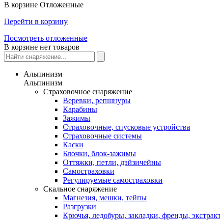
В корзине
Отложенные
Перейти в корзину
Посмотреть отложенные
В корзине нет товаров
Альпинизм
Альпинизм
Страховочное снаряжение
Веревки, репшнуры
Карабины
Зажимы
Страховочные, спусковые устройства
Страховочные системы
Каски
Блочки, блок-зажимы
Оттяжки, петли, дэйзичейны
Самостраховки
Регулируемые самостраховки
Скальное снаряжение
Магнезия, мешки, тейпы
Разгрузки
Крючья, ледобуры, закладки, френды, экстрак