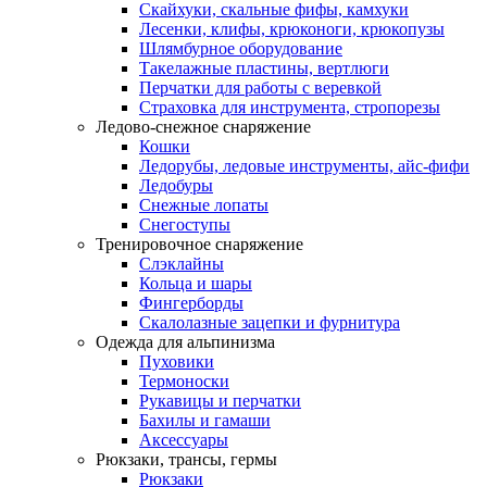
Скайхуки, скальные фифы, камхуки
Лесенки, клифы, крюконоги, крюкопузы
Шлямбурное оборудование
Такелажные пластины, вертлюги
Перчатки для работы с веревкой
Страховка для инструмента, стропорезы
Ледово-снежное снаряжение
Кошки
Ледорубы, ледовые инструменты, айс-фифи
Ледобуры
Снежные лопаты
Снегоступы
Тренировочное снаряжение
Слэклайны
Кольца и шары
Фингерборды
Скалолазные зацепки и фурнитура
Одежда для альпинизма
Пуховики
Термоноски
Рукавицы и перчатки
Бахилы и гамаши
Аксессуары
Рюкзаки, трансы, гермы
Рюкзаки