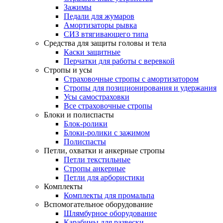
Зажимы
Педали для жумаров
Амортизаторы рывка
СИЗ втягивающего типа
Средства для защиты головы и тела
Каски защитные
Перчатки для работы с веревкой
Стропы и усы
Страховочные стропы с амортизатором
Стропы для позиционирования и удержания
Усы самостраховки
Все страховочные стропы
Блоки и полиспасты
Блок-ролики
Блоки-ролики с зажимом
Полиспасты
Петли, охватки и анкерные стропы
Петли текстильные
Стропы анкерные
Петли для арбористики
Комплекты
Комплекты для промальпа
Вспомогательное оборудование
Шлямбурное оборудование
Карабины для развески