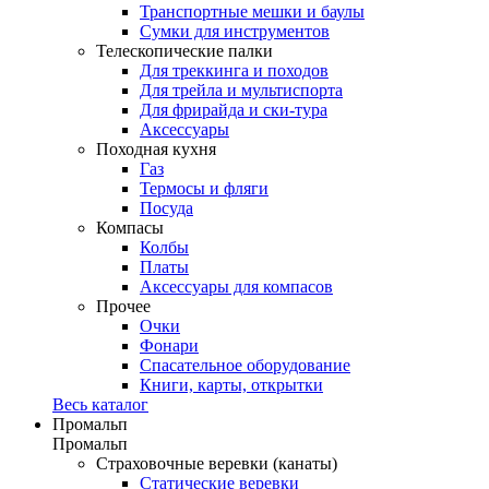
Транспортные мешки и баулы
Сумки для инструментов
Телескопические палки
Для треккинга и походов
Для трейла и мультиспорта
Для фрирайда и ски-тура
Аксессуары
Походная кухня
Газ
Термосы и фляги
Посуда
Компасы
Колбы
Платы
Аксессуары для компасов
Прочее
Очки
Фонари
Спасательное оборудование
Книги, карты, открытки
Весь каталог
Промальп
Промальп
Страховочные веревки (канаты)
Статические веревки