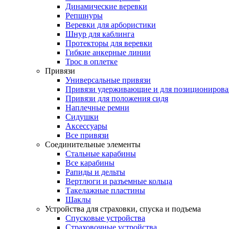
Динамические веревки
Репшнуры
Веревки для арбористики
Шнур для каблинга
Протекторы для веревки
Гибкие анкерные линии
Трос в оплетке
Привязи
Универсальные привязи
Привязи удерживающие и для позиционирова
Привязи для положения сидя
Наплечные ремни
Сидушки
Аксессуары
Все привязи
Соединительные элементы
Стальные карабины
Все карабины
Рапиды и дельты
Вертлюги и разъемные кольца
Такелажные пластины
Шаклы
Устройства для страховки, спуска и подъема
Спусковые устройства
Страховочные устройства