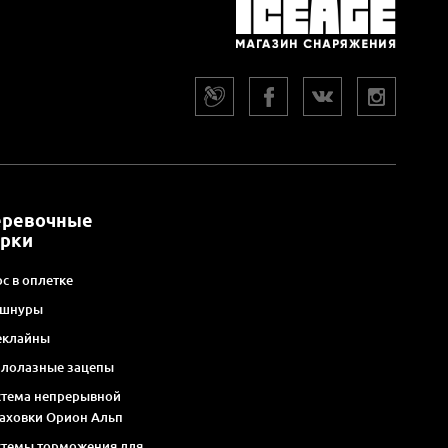
еревочные
арки
с в оплетке
 шнуры
еклайны
алолазные зацепы
стема непрерывной
раховки Орион Альп
стемы торможения для