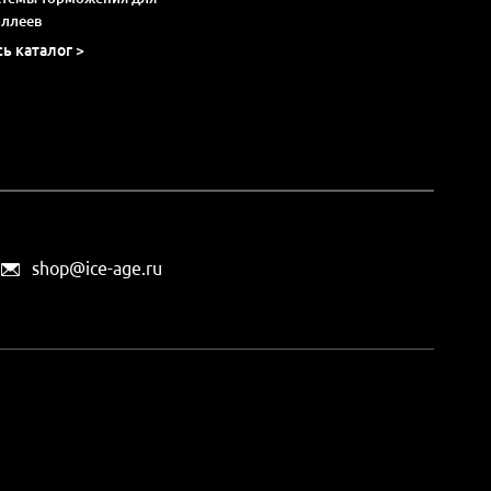
оллеев
сь каталог >
shop@ice-age.ru