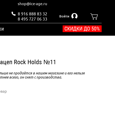
shop@ice-age.ru
8 916 888 83 32
Войти
8 495 727 06 33
ки
СКИДКИ ДО 50%
 Зацеп Rock Holds №11
ьше не продаётся в нашем магазине и его нельзя
тнее всего, он снят с производства.
овар