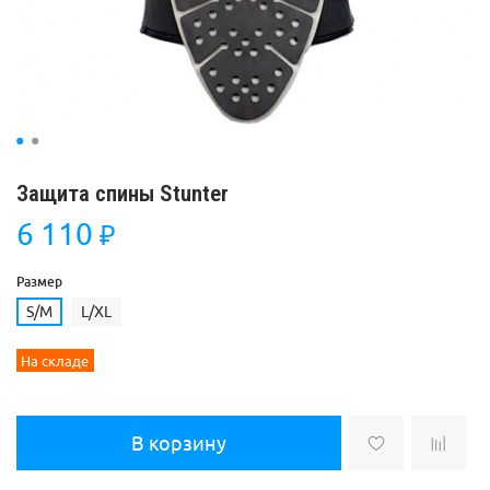
Защита спины Stunter
6 110
₽
Размер
S/M
L/XL
На складе
В корзину