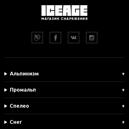
Альпинизм
Промальп
Спелео
Снег