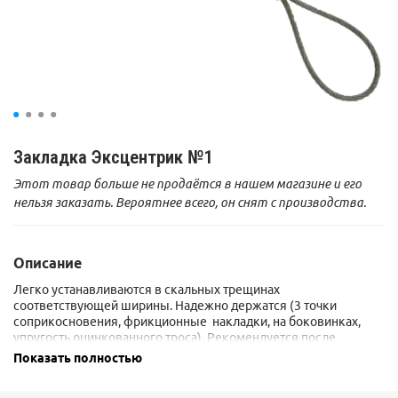
Закладка Эксцентрик №1
Этот товар больше не продаётся в нашем магазине и его
нельзя заказать. Вероятнее всего, он снят с производства.
Описание
Легко устанавливаются в скальных трещинах
соответствующей ширины. Надежно держатся (3 точки
соприкосновения, фрикционные накладки, на боковинках,
упругость оцинкованного троса). Рекомендуется после
установки в трещине эксцентрик легким рывком нагрузить до
Показать полностью
надежного заклинивания.
Максимальная нагрузка - 4 KN.