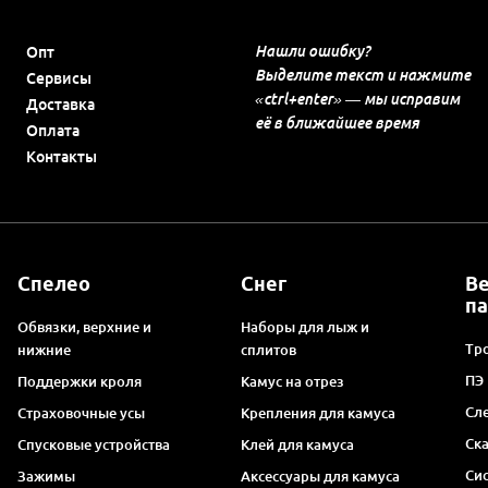
Нашли ошибку?
Опт
Выделите текст и нажмите
Сервисы
«ctrl+enter» — мы исправим
Доставка
её в ближайшее время
Оплата
Контакты
Спелео
Снег
В
п
Обвязки, верхние и
Наборы для лыж и
Тро
нижние
сплитов
ПЭ
Поддержки кроля
Камус на отрез
Сл
Страховочные усы
Крепления для камуса
Ск
Спусковые устройства
Клей для камуса
Си
Зажимы
Аксессуары для камуса