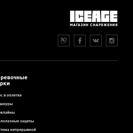
еревочные
арки
с в оплетке
 шнуры
еклайны
алолазные зацепы
стема непрерывной