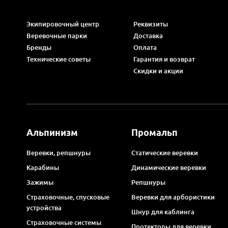
Экипировочный центр
Реквизиты
Веревочные парки
Доставка
Бренды
Оплата
Технические советы
Гарантия и возврат
Скидки и акции
Альпинизм
Промальп
Веревки, репшнуры
Статические веревки
Карабины
Динамические веревки
Зажимы
Репшнуры
Страховочные, спусковые
Веревки для арбористики
устройства
Шнур для каблинга
Страховочные системы
Протекторы для веревки