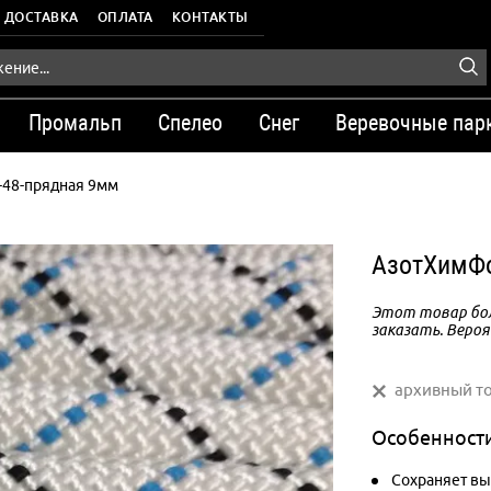
ДОСТАВКА
ОПЛАТА
КОНТАКТЫ
Промальп
Спелео
Снег
Веревочные пар
-48-прядная 9мм
АзотХимФо
Этот товар бол
заказать. Вероя
архивный т
Особенност
Сохраняет вы