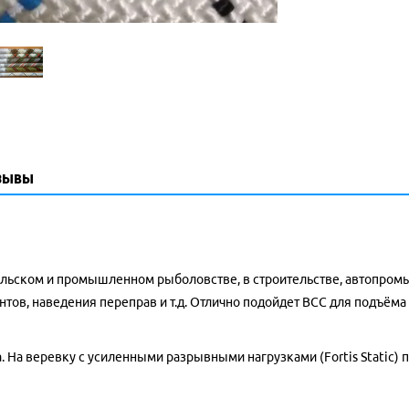
зывы
льском и промышленном рыболовстве, в строительстве, автопром
тов, наведения переправ и т.д.
Отлично подойдет ВСС для подъёма 
 На веревку с усиленными разрывными нагрузками (Fortis Static) 