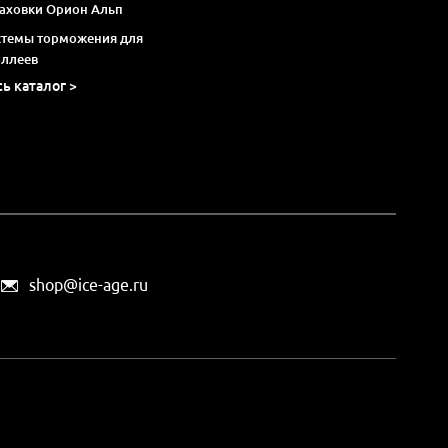
раховки Орион Альп
стемы торможения для
оллеев
сь каталог >
shop@ice-age.ru