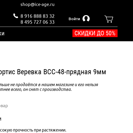
shop@ice-age.ru
8 916 888 83 32
Войти
8 495 727 06 33
ки
СКИДКИ ДО 50%
ртис Веревка ВСС-48-прядная 9мм
ьше не продаётся в нашем магазине и его нельзя
тнее всего, он снят с производства.
овар
и
сокую прочность при растяжении.