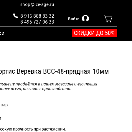
shop@ice-age.ru
8 916 888 83 32
Войти
8 495 727 06 33
ки
СКИДКИ ДО 50%
ртис Веревка ВСС-48-прядная 10мм
ьше не продаётся в нашем магазине и его нельзя
тнее всего, он снят с производства.
овар
и
сокую прочность при растяжении.