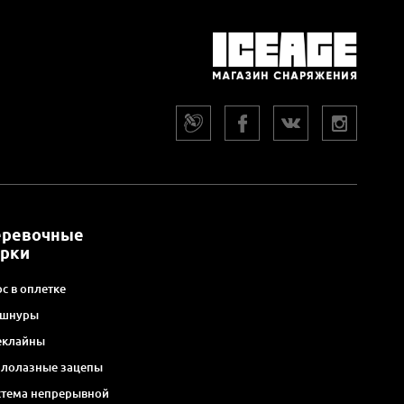
еревочные
арки
с в оплетке
 шнуры
еклайны
алолазные зацепы
стема непрерывной