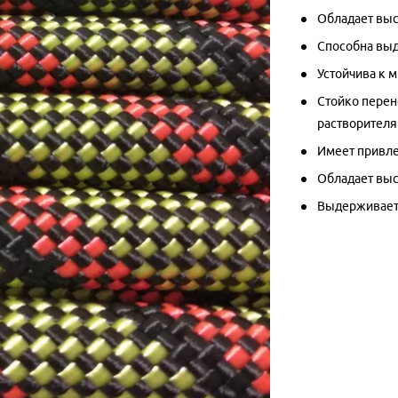
Обладает выс
Способна выд
Устойчива к 
Стойко перен
растворителя
Имеет привле
Обладает выс
Выдерживает 