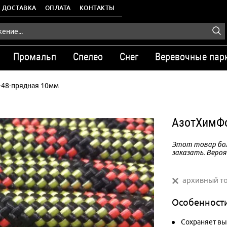
ДОСТАВКА
ОПЛАТА
КОНТАКТЫ
Промальп
Спелео
Снег
Веревочные пар
-48-прядная 10мм
АзотХимФо
Этот товар бол
заказать. Вероя
архивный т
Особенност
Сохраняет вы