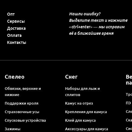
Нашли ошибку?
Опт
Выделите текст и нажмите
Сервисы
«ctrl+enter» — мы исправим
Доставка
её в ближайшее время
Оплата
Контакты
Спелео
Снег
В
п
Обвязки, верхние и
Наборы для лыж и
Тро
нижние
сплитов
ПЭ
Поддержки кроля
Камус на отрез
Сл
Страховочные усы
Крепления для камуса
Ск
Спусковые устройства
Клей для камуса
Си
Зажимы
Аксессуары для камуса