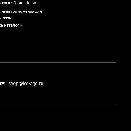
раховки Орион Альп
стемы торможения для
оллеев
сь каталог >
shop@ice-age.ru