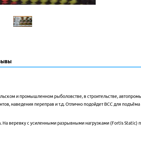
зывы
льском и промышленном рыболовстве, в строительстве, автопром
тов, наведения переправ и т.д.
Отлично подойдет ВСС для подъёма 
 На веревку с усиленными разрывными нагрузками (Fortis Static) 