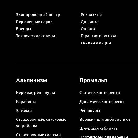
Экипировочный центр
Реквизиты
Веревочные парки
Доставка
Бренды
Оплата
Технические советы
Гарантия и возврат
Скидки и акции
Альпинизм
Промальп
Веревки, репшнуры
Статические веревки
Карабины
Динамические веревки
Зажимы
Репшнуры
Страховочные, спусковые
Веревки для арбористики
устройства
Шнур для каблинга
Страховочные системы
Протекторы для веревки