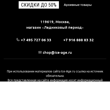
СКИДКИ ДО 50%
Архивные товары
119619, Москва,
магазин «Ледниковый период»
+7 495 727 06 33
+7 916 888 83 32
shop@ice-age.ru
При использовании материалов сайта Ice-Age.ru ссылка на источник
обязательна.
Вся представленная на сайте информация носит информационный
характер и не является публичной офертой, определяемой
положениями Статьи 437(2) Гражданского кодекса РФ. Ознакомиться с
полной версией публичной оферты можно
на этой странице
© 2017—2026, «Ледниковый период»