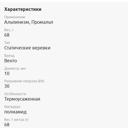
раз различается и не всегда соответствует представленному на
фото. Если вам необходим строго определенный цвет,
Характеристики
обязательно уточните у продавца, какой именно сейчас в
Применение
наличии. Если цвет не совпадает, возможно мы сможем
Альпинизм, Промальп
подобрать вам веревку другой модели.
Вес, г
68
Тип
Статические веревки
Бренд
Венто
Диаметр, мм
10
Разрывная нагрузка (kN)
30
Особенности
Термоусаженная
Материал
полиамид
Вес 1 метра (г)
68