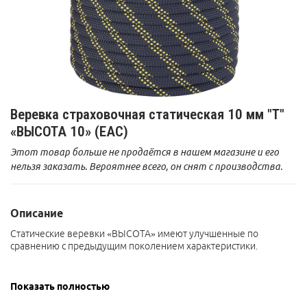
Веревка страховочная статическая 10 мм "Т"
«ВЫСОТА 10» (ЕАС)
Этот товар больше не продаётся в нашем магазине и его
нельзя заказать. Вероятнее всего, он снят с производства.
Описание
Статические веревки «ВЫСОТА» имеют улучшенные по
сравнению с предыдущим поколением характеристики.
Показать полностью
Внимание: в связи с дефицитом цветных нитей у
производителей, цвет этой веревки от партии к партии каждый