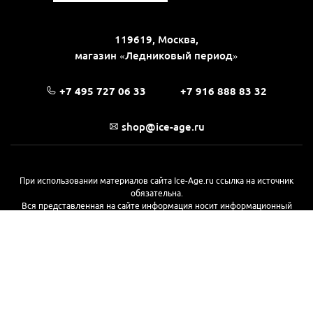
119619, Москва,
магазин «Ледниковый период»
+7 495 727 06 33
+7 916 888 83 32
shop@ice-age.ru
При использовании материалов сайта Ice-Age.ru ссылка на источник
обязательна.
Вся представленная на сайте информация носит информационный
характер и не является публичной офертой, определяемой
положениями Статьи 437(2) Гражданского кодекса РФ. Ознакомиться с
полной версией публичной оферты можно
на этой странице
© 2017—2026, «Ледниковый период»