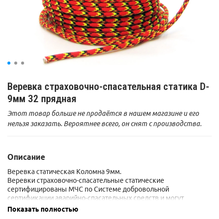
Веревка страховочно-спасательная статика D-
9мм 32 прядная
Этот товар больше не продаётся в нашем магазине и его
нельзя заказать. Вероятнее всего, он снят с производства.
Описание
Веревка статическая Коломна 9мм.
Веревки страховочно-спасательные статические
сертифицированы МЧС по Системе добровольной
сертификации аварийно-спасательных средств и могут
использоваться подразделениями МЧС России, Минобороны
Показать полностью
России и МВД России для обеспечения безопасности при