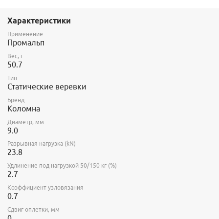
выполнении аварийно-спасательных работ.
Все страховочно-спасательные веревки, производимые на
Характеристики
ООО Канат, проходят обязательную проверку каждого
сантиментра своей длины на контрольно-лазерном
Применение
оборудовании.
Промальп
Сертификат прилагается.
Вес, г
50.7
Концы верёвки при продаже на отрез маркируем. В
маркировке указываем длину и дату маркировки. При покупке
Тип
бухтами прикладываем аксессуары для самостоятельной
Статические веревки
маркировки.
Бренд
Коломна
Диаметр, мм
9.0
Разрывная нагрузка (kN)
23.8
Удлинение под нагрузкой 50/150 кг (%)
2.7
Коэффициент узловязания
0.7
Сдвиг оплетки, мм
0