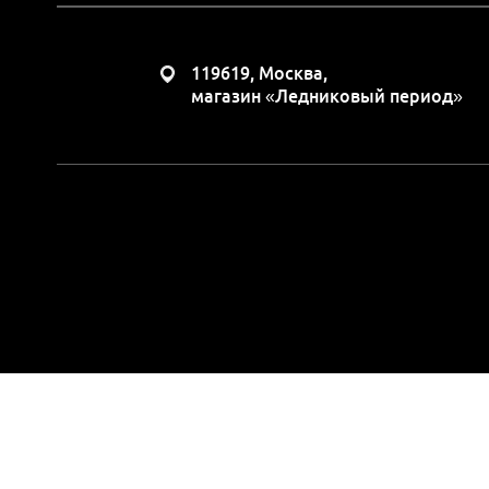
119619, Москва,
магазин «Ледниковый период»
Вся представленная н
положениями Статьи 437