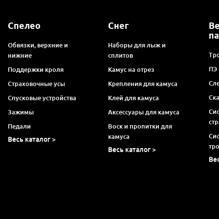
Спелео
Снег
В
п
Обвязки, верхние и
Наборы для лыж и
Тро
нижние
сплитов
ПЭ
Поддержки кроля
Камус на отрез
Сл
Страховочные усы
Крепления для камуса
Ск
Спусковые устройства
Клей для камуса
Си
Зажимы
Аксессуары для камуса
ст
Педали
Воск и пропитки для
Си
камуса
Весь каталог >
тр
Весь каталог >
Ве