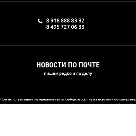
8 916 888 83 32
8 495 727 06 33
НОВОСТИ ПО ПОЧТЕ
пишем редко и по делу
При использовании материалов сайта Ice-Age.ru ссылка на источник обязательна.
а сайте информация носит информационный характер и не является публичной 
(2) Гражданского кодекса РФ. Ознакомиться с полной версией публичной офер
© 2003-2025, «Ледниковый период»