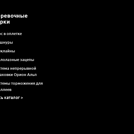
еревочные
арки
с в оплетке
 шнуры
еклайны
алолазные зацепы
стема непрерывной
раховки Орион Альп
стемы торможения для
оллеев
сь каталог >