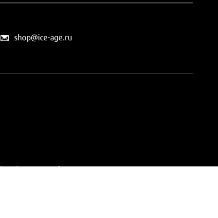
shop@ice-age.ru
офертой, определяемой
ты можно
на этой странице