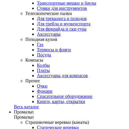
Транспортные мешки и баулы
Сумки для инструментов
Телескопические палки
Для треккинга и походов
Для трейла и мультиспорта
Для фрирайда и ски-тура
Аксессуары
Походная кухня
Газ
Термосы и фляги
Посуда
Компасы
Колбы
Платы
Аксессуары для компасов
Прочее
Очки
Фонари
Спасательное оборудование
Книги, карты, открытки
Весь каталог
Промальп
Промальп
Страховочные веревки (канаты)
Статические веревки