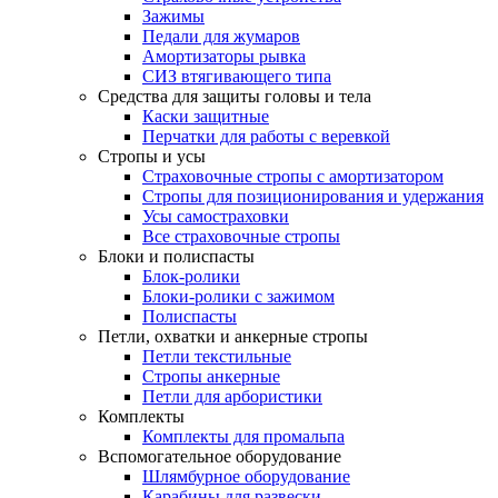
Зажимы
Педали для жумаров
Амортизаторы рывка
СИЗ втягивающего типа
Средства для защиты головы и тела
Каски защитные
Перчатки для работы с веревкой
Стропы и усы
Страховочные стропы с амортизатором
Стропы для позиционирования и удержания
Усы самостраховки
Все страховочные стропы
Блоки и полиспасты
Блок-ролики
Блоки-ролики с зажимом
Полиспасты
Петли, охватки и анкерные стропы
Петли текстильные
Стропы анкерные
Петли для арбористики
Комплекты
Комплекты для промальпа
Вспомогательное оборудование
Шлямбурное оборудование
Карабины для развески