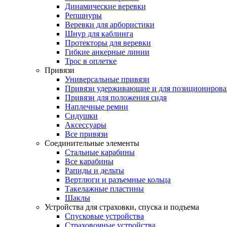
Динамические веревки
Репшнуры
Веревки для арбористики
Шнур для каблинга
Протекторы для веревки
Гибкие анкерные линии
Трос в оплетке
Привязи
Универсальные привязи
Привязи удерживающие и для позиционирова
Привязи для положения сидя
Наплечные ремни
Сидушки
Аксессуары
Все привязи
Соединительные элементы
Стальные карабины
Все карабины
Рапиды и дельты
Вертлюги и разъемные кольца
Такелажные пластины
Шаклы
Устройства для страховки, спуска и подъема
Спусковые устройства
Страховочные устройства