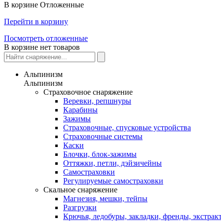
В корзине
Отложенные
Перейти в корзину
Посмотреть отложенные
В корзине нет товаров
Альпинизм
Альпинизм
Страховочное снаряжение
Веревки, репшнуры
Карабины
Зажимы
Страховочные, спусковые устройства
Страховочные системы
Каски
Блочки, блок-зажимы
Оттяжки, петли, дэйзичейны
Самостраховки
Регулируемые самостраховки
Скальное снаряжение
Магнезия, мешки, тейпы
Разгрузки
Крючья, ледобуры, закладки, френды, экстрак