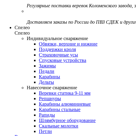
Регулярные поставки веревок Коломенского завода, э
Доставляем заказы по России до ПВЗ СДЕК и друг
Спелео
Спелео
Индивидуальное снаряжение
Обвязки, верхние и нижние
Поддержки кроля
Страховочные усы
Спусковые устройства
Зажимы
Педали
Карабины
Дельты
Навесочное снаряжение
Веревки статика 9-11 мм
Репшнуры
Карабины алюминиевые
Карабины стальные
Рапиды
Шлямбурное оборудование
Скальные молотки
Петли