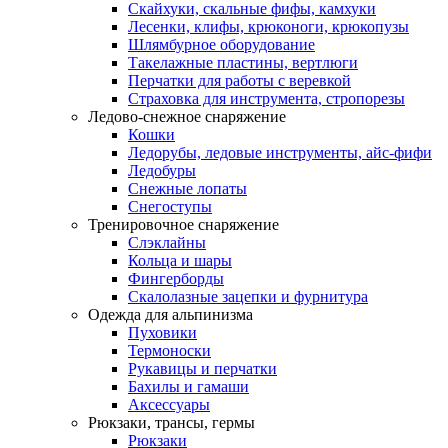
Скайхуки, скальные фифы, камхуки
Лесенки, клифы, крюконоги, крюкопузы
Шлямбурное оборудование
Такелажные пластины, вертлюги
Перчатки для работы с веревкой
Страховка для инструмента, стропорезы
Ледово-снежное снаряжение
Кошки
Ледорубы, ледовые инструменты, айс-фифи
Ледобуры
Снежные лопаты
Снегоступы
Тренировочное снаряжение
Слэклайны
Кольца и шары
Фингерборды
Скалолазные зацепки и фурнитура
Одежда для альпинизма
Пуховики
Термоноски
Рукавицы и перчатки
Бахилы и гамаши
Аксессуары
Рюкзаки, трансы, гермы
Рюкзаки