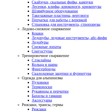
Скайхуки, скальные фифы, камхуки
Лесенки, клифы, крюконоги, крюкопузы
Шлямбурное оборудование
Такелажные пластины, вертлюги
Перчатки для работы с веревкой
Страховка для инструмента, стропорезы
Ледово-снежное снаряжение
Кошки
Ледорубы, ледовые инструменты, айс-фифи
Ледобуры
Снежные лопаты
Снегоступы
Тренировочное снаряжение
Слэклайны
Кольца и шары
Фингерборды
Скалолазные зацепки и фурнитура
Одежда для альпинизма
Пуховики
Термоноски
Рукавицы и перчатки
Бахилы и гамаши
Аксессуары
Рюкзаки, трансы, гермы
Рюкзаки