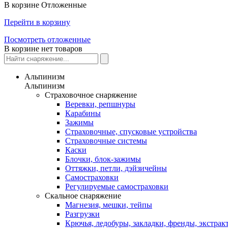
В корзине
Отложенные
Перейти в корзину
Посмотреть отложенные
В корзине нет товаров
Альпинизм
Альпинизм
Страховочное снаряжение
Веревки, репшнуры
Карабины
Зажимы
Страховочные, спусковые устройства
Страховочные системы
Каски
Блочки, блок-зажимы
Оттяжки, петли, дэйзичейны
Самостраховки
Регулируемые самостраховки
Скальное снаряжение
Магнезия, мешки, тейпы
Разгрузки
Крючья, ледобуры, закладки, френды, экстрак