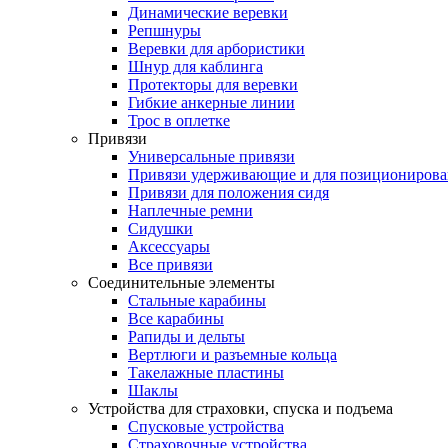
Динамические веревки
Репшнуры
Веревки для арбористики
Шнур для каблинга
Протекторы для веревки
Гибкие анкерные линии
Трос в оплетке
Привязи
Универсальные привязи
Привязи удерживающие и для позиционирова
Привязи для положения сидя
Наплечные ремни
Сидушки
Аксессуары
Все привязи
Соединительные элементы
Стальные карабины
Все карабины
Рапиды и дельты
Вертлюги и разъемные кольца
Такелажные пластины
Шаклы
Устройства для страховки, спуска и подъема
Спусковые устройства
Страховочные устройства