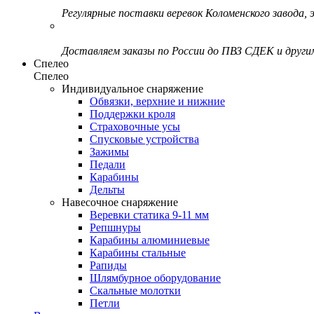
Регулярные поставки веревок Коломенского завода, э
Доставляем заказы по России до ПВЗ СДЕК и друг
Спелео
Спелео
Индивидуальное снаряжение
Обвязки, верхние и нижние
Поддержки кроля
Страховочные усы
Спусковые устройства
Зажимы
Педали
Карабины
Дельты
Навесочное снаряжение
Веревки статика 9-11 мм
Репшнуры
Карабины алюминиевые
Карабины стальные
Рапиды
Шлямбурное оборудование
Скальные молотки
Петли