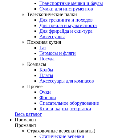
Транспортные мешки и баулы
Сумки для инструментов
Телескопические палки
Для треккинга и походов
Для трейла и мультиспорта
Для фрирайда и ски-тура
Аксессуары
Походная кухня
Газ
Термосы и фляги
Посуда
Компасы
Колбы
Платы
Аксессуары для компасов
Прочее
Очки
Фонари
Спасательное оборудование
Книги, карты, открытки
Весь каталог
Промальп
Промальп
Страховочные веревки (канаты)
Статические веревки