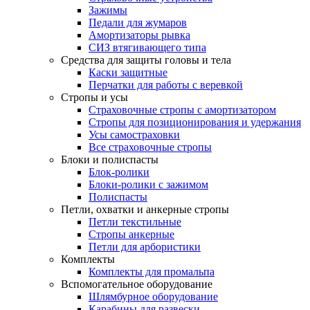
Зажимы
Педали для жумаров
Амортизаторы рывка
СИЗ втягивающего типа
Средства для защиты головы и тела
Каски защитные
Перчатки для работы с веревкой
Стропы и усы
Страховочные стропы с амортизатором
Стропы для позиционирования и удержания
Усы самостраховки
Все страховочные стропы
Блоки и полиспасты
Блок-ролики
Блоки-ролики с зажимом
Полиспасты
Петли, охватки и анкерные стропы
Петли текстильные
Стропы анкерные
Петли для арбористики
Комплекты
Комплекты для промальпа
Вспомогательное оборудование
Шлямбурное оборудование
Карабины для развески