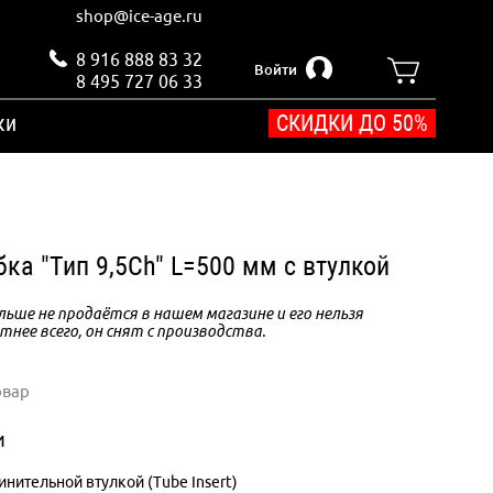
shop@ice-age.ru
8 916 888 83 32
Войти
8 495 727 06 33
ки
СКИДКИ ДО 50%
бка "Тип 9,5Ch" L=500 мм с втулкой
ьше не продаётся в нашем магазине и его нельзя
тнее всего, он снят с производства.
овар
и
инительной втулкой (Tube Insert)