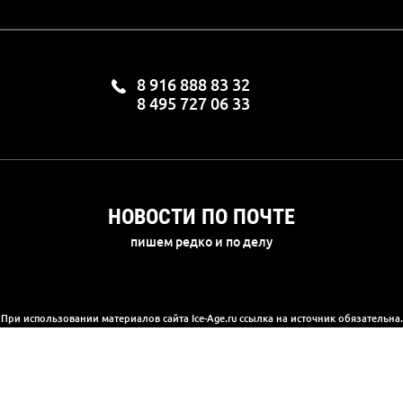
8 916 888 83 32
8 495 727 06 33
НОВОСТИ ПО ПОЧТЕ
пишем редко и по делу
При использовании материалов сайта Ice-Age.ru ссылка на источник обязательна.
а сайте информация носит информационный характер и не является публичной 
(2) Гражданского кодекса РФ. Ознакомиться с полной версией публичной офер
© 2003-2025, «Ледниковый период»