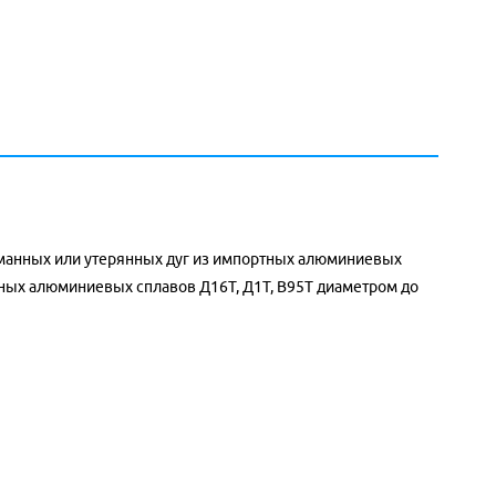
ломанных или утерянных дуг из импортных алюминиевых
нных алюминиевых сплавов Д16Т, Д1Т, В95Т диаметром до