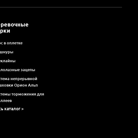
еревочные
арки
с в оплетке
 шнуры
еклайны
алолазные зацепы
стема непрерывной
раховки Орион Альп
стемы торможения для
оллеев
сь каталог >