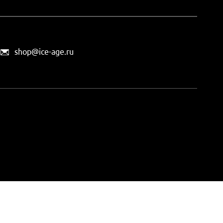
shop@ice-age.ru
офертой, определяемой
ты можно
на этой странице