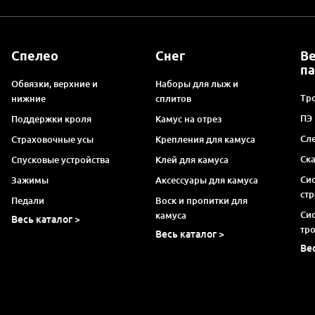
Спелео
Снег
В
п
Обвязки, верхние и
Наборы для лыж и
Тро
нижние
сплитов
ПЭ
Поддержки кроля
Камус на отрез
Сл
Страховочные усы
Крепления для камуса
Ск
Спусковые устройства
Клей для камуса
Си
Зажимы
Аксессуары для камуса
ст
Педали
Воск и пропитки для
Си
камуса
Весь каталог >
тр
Весь каталог >
Ве