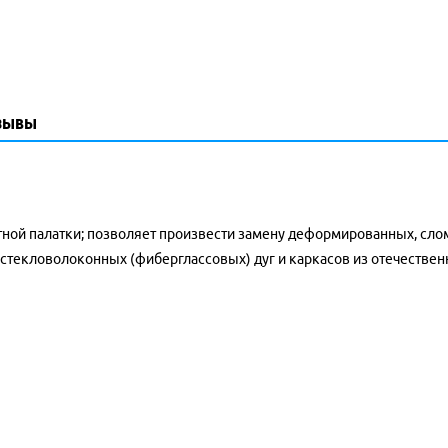
зывы
естной палатки; позволяет произвести замену деформированных, с
 стекловолоконных (фиберглассовых) дуг и каркасов из отечестве