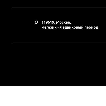
119619, Москва,
магазин «Ледниковый период»
Вся представленная н
положениями Статьи 437