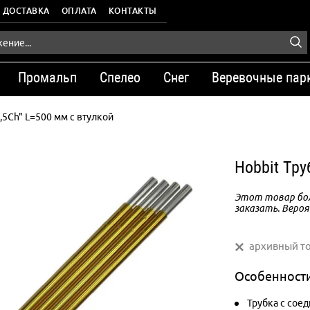
ДОСТАВКА
ОПЛАТА
КОНТАКТЫ
Промальп
Спелео
Снег
Веревочные пар
9,5Ch" L=500 мм с втулкой
Hobbit Тру
Этот товар бол
заказать. Вероя
архивный т
Особенност
Трубка с соед