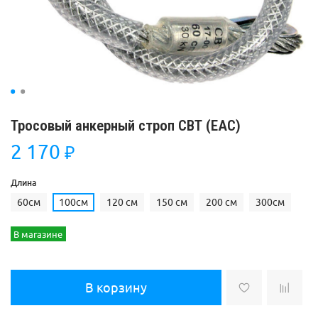
Тросовый анкерный строп СВТ (ЕАС)
2 170
₽
Длина
60см
100см
120 см
150 см
200 см
300см
В магазине
В корзину