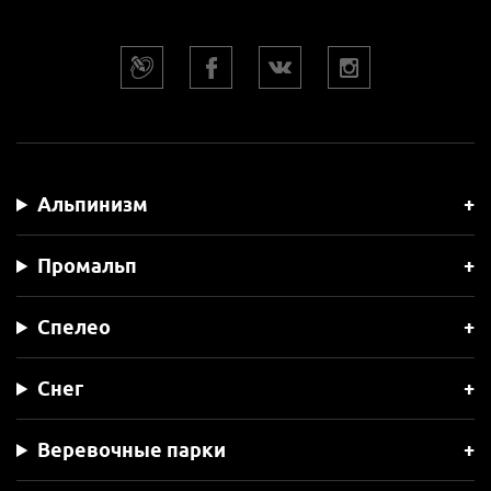
Альпинизм
Промальп
Спелео
Снег
Веревочные парки