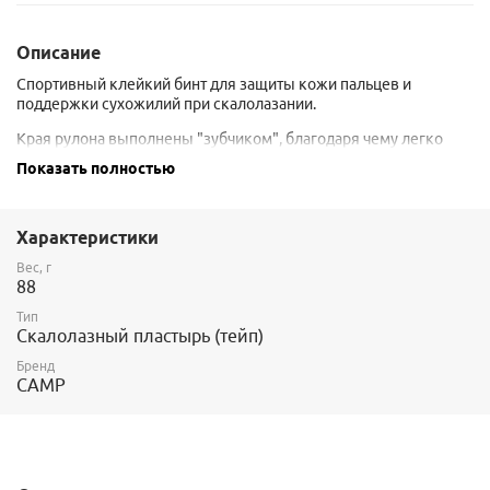
Описание
Спортивный клейкий бинт для защиты кожи пальцев и
поддержки сухожилий при скалолазании.
Края рулона выполнены "зубчиком", благодаря чему легко
оторвать ленту необходимой длины. По ширине для разрыва
Показать полностью
лучше предварительно надрезать ножницами.
Неэластичный. Тканевый.
Характеристики
Клейкость чуть выше среднего. С поврежденной кожи может
отрываться с болезненными ощущениями, но зато и держится
Вес, г
88
тоже неплохо.
Тип
Размер рулона: 65*38 мм, при длине 10 метров.
Скалолазный пластырь (тейп)
Бренд
CAMP