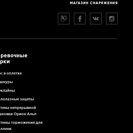
еревочные
арки
с в оплетке
 шнуры
еклайны
алолазные зацепы
стема непрерывной
раховки Орион Альп
стемы торможения для
оллеев