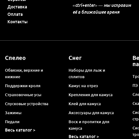
«ctrl+enter» — мы исправим
Доставка
её в ближайшее время
Оплата
Контакты
Спелео
Снег
В
п
Обвязки, верхние и
Наборы для лыж и
Тро
нижние
сплитов
ПЭ
Поддержки кроля
Камус на отрез
Сл
Страховочные усы
Крепления для камуса
Ск
Спусковые устройства
Клей для камуса
Си
Зажимы
Аксессуары для камуса
ст
Педали
Воск и пропитки для
Си
камуса
Весь каталог >
тр
Весь каталог >