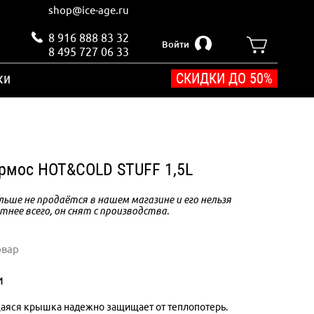
shop@ice-age.ru
8 916 888 83 32
Войти
8 495 727 06 33
ки
СКИДКИ ДО 50%
ермос HOT&COLD STUFF 1,5L
ьше не продаётся в нашем магазине и его нельзя
тнее всего, он снят с производства.
овар
и
яся крышка надежно защищает от теплопотерь.