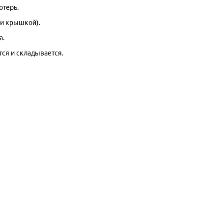
отерь.
 и крышкой).
а.
тся и складывается.