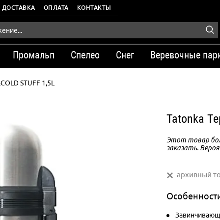
ДОСТАВКА
ОПЛАТА
КОНТАКТЫ
Промальп
Спелео
Снег
Веревочные пар
COLD STUFF 1,5L
Tatonka Т
Этот товар бол
заказать. Вероя
архивный т
Особенност
Завинчивающа