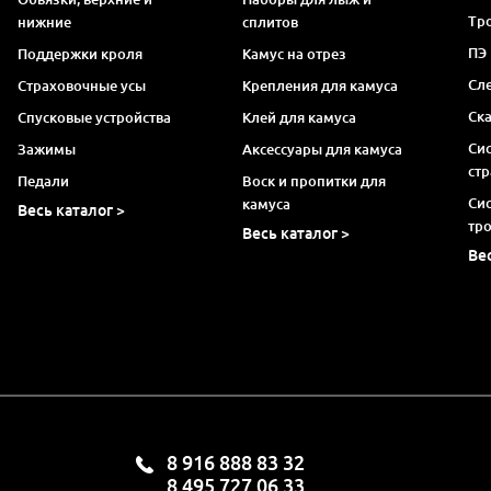
Тро
нижние
сплитов
ПЭ
Поддержки кроля
Камус на отрез
Сл
Страховочные усы
Крепления для камуса
Ск
Спусковые устройства
Клей для камуса
Си
Зажимы
Аксессуары для камуса
ст
Педали
Воск и пропитки для
Си
камуса
Весь каталог >
тр
Весь каталог >
Ве
8 916 888 83 32
8 495 727 06 33