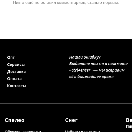
Никто ещё не оставил комментариев, станьте первым.
Нашли ошибку?
Опт
Выделите текст и нажмите
Сервисы
«ctrl+enter» — мы исправим
Доставка
её в ближайшее время
Оплата
Контакты
Спелео
Снег
В
п
Обвязки, верхние и
Наборы для лыж и