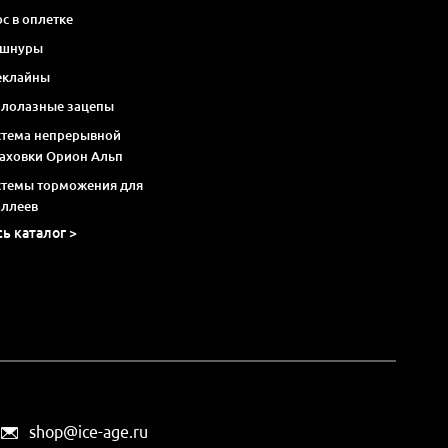
с в оплетке
 шнуры
еклайны
алолазные зацепы
стема непрерывной
раховки Орион Альп
стемы торможения для
оллеев
сь каталог >
shop@ice-age.ru