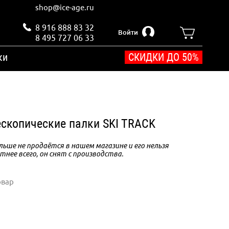
shop@ice-age.ru
8 916 888 83 32
Войти
8 495 727 06 33
ки
СКИДКИ ДО 50%
скопические палки SKI TRACK
ьше не продаётся в нашем магазине и его нельзя
тнее всего, он снят с производства.
овар