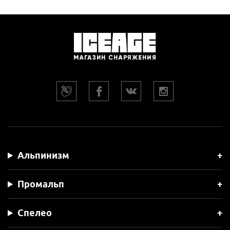
Альпинизм
Промальп
Спелео