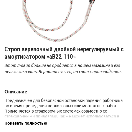
Строп веревочный двойной нерегулируемый с
амортизатором «аВ22 110»
Этот товар больше не продаётся в нашем магазине и его
нельзя заказать. Вероятнее всего, он снят с производства.
Описание
Предназначен для безопасной остановки падения работника
во время проведения верхолазных или монтажных работ.
Применяется в страховочных системах совместно со
страховочными привязями. Также может использоваться в
качестве удерживающего стропа и стропа для
Показать полностью
позиционирования.