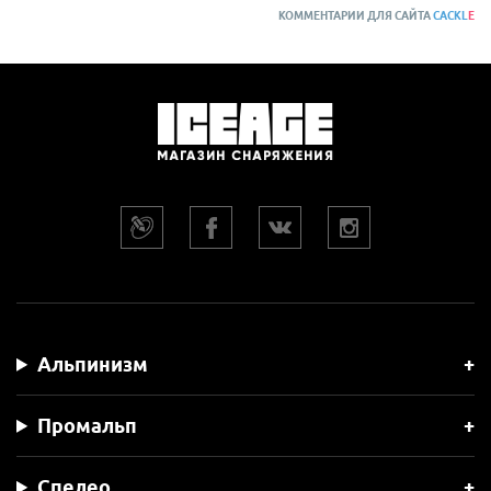
КОММЕНТАРИИ ДЛЯ САЙТА
CACKL
E
Альпинизм
Промальп
Спелео