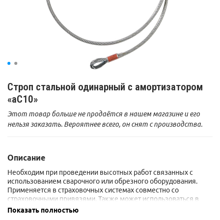
Строп стальной одинарный с амортизатором
«аС10»
Этот товар больше не продаётся в нашем магазине и его
нельзя заказать. Вероятнее всего, он снят с производства.
Описание
Необходим при проведении высотных работ связанных с
использованием сварочного или обрезного оборудования.
Применяется в страховочных системах совместно со
страховочными привязями. Также может использоваться в
качестве удерживающего стропа и стропа для
Показать полностью
позиционирования.