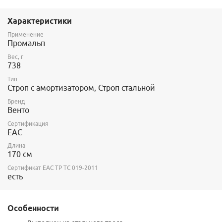
Выполнен из стального троса. В конструкции предусмотрен
амортизатор рывка. Амортизатор помещен в текстильный
Характеристики
протектор, позволяющий с легкостью проводить осмотр и
обслуживание.
Применение
Промальп
Вес, г
738
Тип
Строп с амортизатором, Строп стальной
Бренд
Венто
Сертификация
ЕАС
Длина
170 см
Сертификат ЕАС ТР ТС 019-2011
есть
Особенности