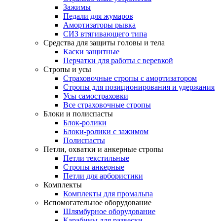
Зажимы
Педали для жумаров
Амортизаторы рывка
СИЗ втягивающего типа
Средства для защиты головы и тела
Каски защитные
Перчатки для работы с веревкой
Стропы и усы
Страховочные стропы с амортизатором
Стропы для позиционирования и удержания
Усы самостраховки
Все страховочные стропы
Блоки и полиспасты
Блок-ролики
Блоки-ролики с зажимом
Полиспасты
Петли, охватки и анкерные стропы
Петли текстильные
Стропы анкерные
Петли для арбористики
Комплекты
Комплекты для промальпа
Вспомогательное оборудование
Шлямбурное оборудование
Карабины для развески