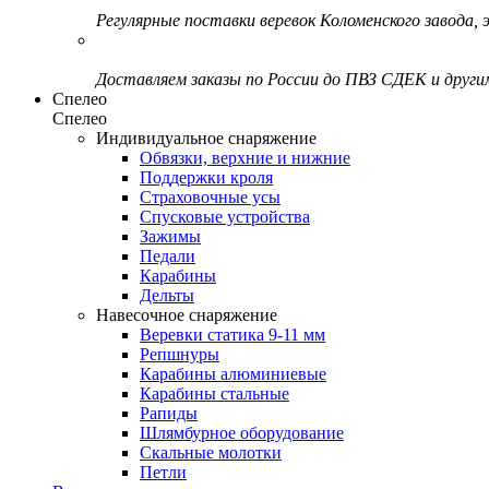
Регулярные поставки веревок Коломенского завода, э
Доставляем заказы по России до ПВЗ СДЕК и друг
Спелео
Спелео
Индивидуальное снаряжение
Обвязки, верхние и нижние
Поддержки кроля
Страховочные усы
Спусковые устройства
Зажимы
Педали
Карабины
Дельты
Навесочное снаряжение
Веревки статика 9-11 мм
Репшнуры
Карабины алюминиевые
Карабины стальные
Рапиды
Шлямбурное оборудование
Скальные молотки
Петли