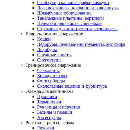
Скайхуки, скальные фифы, камхуки
Лесенки, клифы, крюконоги, крюкопузы
Шлямбурное оборудование
Такелажные пластины, вертлюги
Перчатки для работы с веревкой
Страховка для инструмента, стропорезы
Ледово-снежное снаряжение
Кошки
Ледорубы, ледовые инструменты, айс-фифи
Ледобуры
Снежные лопаты
Снегоступы
Тренировочное снаряжение
Слэклайны
Кольца и шары
Фингерборды
Скалолазные зацепки и фурнитура
Одежда для альпинизма
Пуховики
Термоноски
Рукавицы и перчатки
Бахилы и гамаши
Аксессуары
Рюкзаки, трансы, гермы
Рюкзаки