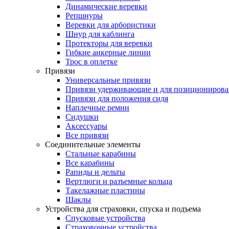
Динамические веревки
Репшнуры
Веревки для арбористики
Шнур для каблинга
Протекторы для веревки
Гибкие анкерные линии
Трос в оплетке
Привязи
Универсальные привязи
Привязи удерживающие и для позиционирова
Привязи для положения сидя
Наплечные ремни
Сидушки
Аксессуары
Все привязи
Соединительные элементы
Стальные карабины
Все карабины
Рапиды и дельты
Вертлюги и разъемные кольца
Такелажные пластины
Шаклы
Устройства для страховки, спуска и подъема
Спусковые устройства
Страховочные устройства