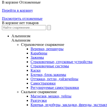
В корзине
Отложенные
Перейти в корзину
Посмотреть отложенные
В корзине нет товаров
Альпинизм
Альпинизм
Страховочное снаряжение
Веревки, репшнуры
Карабины
Зажимы
Страховочные, спусковые устройства
Страховочные системы
Каски
Блочки, блок-зажимы
Оттяжки, петли, дэйзичейны
Самостраховки
Регулируемые самостраховки
Скальное снаряжение
Магнезия, мешки, тейпы
Разгрузки
Крючья, ледобуры, закладки, френды, экстрак