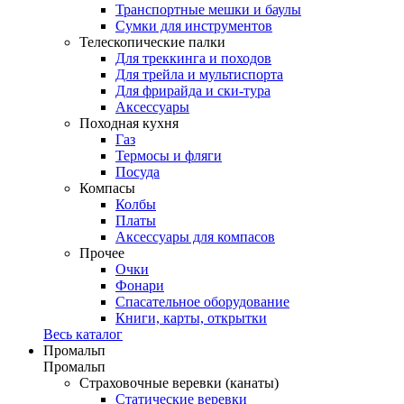
Транспортные мешки и баулы
Сумки для инструментов
Телескопические палки
Для треккинга и походов
Для трейла и мультиспорта
Для фрирайда и ски-тура
Аксессуары
Походная кухня
Газ
Термосы и фляги
Посуда
Компасы
Колбы
Платы
Аксессуары для компасов
Прочее
Очки
Фонари
Спасательное оборудование
Книги, карты, открытки
Весь каталог
Промальп
Промальп
Страховочные веревки (канаты)
Статические веревки