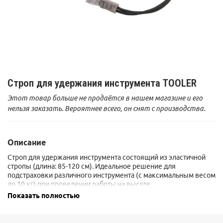
Строп для удержания инструмента TOOLER
Этот товар больше не продаётся в нашем магазине и его
нельзя заказать. Вероятнее всего, он снят с производства.
Описание
Строп для удержания инструмента состоящий из эластичной
стропы (длина: 85-120 см). Идеальное решение для
подстраховки различного инструмента (с максимальным весом
до 10 кг) при проведении работы на высоте.
Tooler никогда не должен использоваться в качестве СИЗ от
Показать полностью
падения с высоты.