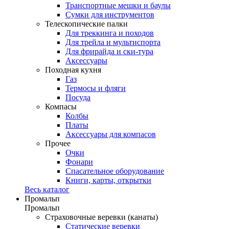
Транспортные мешки и баулы
Сумки для инструментов
Телескопические палки
Для треккинга и походов
Для трейла и мультиспорта
Для фрирайда и ски-тура
Аксессуары
Походная кухня
Газ
Термосы и фляги
Посуда
Компасы
Колбы
Платы
Аксессуары для компасов
Прочее
Очки
Фонари
Спасательное оборудование
Книги, карты, открытки
Весь каталог
Промальп
Промальп
Страховочные веревки (канаты)
Статические веревки