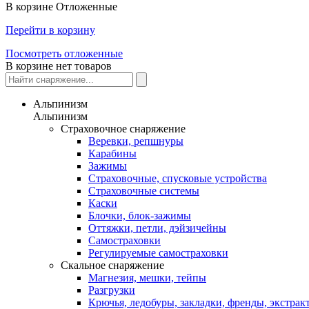
В корзине
Отложенные
Перейти в корзину
Посмотреть отложенные
В корзине нет товаров
Альпинизм
Альпинизм
Страховочное снаряжение
Веревки, репшнуры
Карабины
Зажимы
Страховочные, спусковые устройства
Страховочные системы
Каски
Блочки, блок-зажимы
Оттяжки, петли, дэйзичейны
Самостраховки
Регулируемые самостраховки
Скальное снаряжение
Магнезия, мешки, тейпы
Разгрузки
Крючья, ледобуры, закладки, френды, экстрак