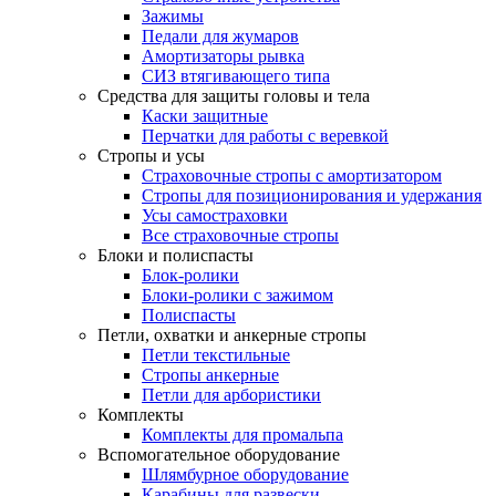
Зажимы
Педали для жумаров
Амортизаторы рывка
СИЗ втягивающего типа
Средства для защиты головы и тела
Каски защитные
Перчатки для работы с веревкой
Стропы и усы
Страховочные стропы с амортизатором
Стропы для позиционирования и удержания
Усы самостраховки
Все страховочные стропы
Блоки и полиспасты
Блок-ролики
Блоки-ролики с зажимом
Полиспасты
Петли, охватки и анкерные стропы
Петли текстильные
Стропы анкерные
Петли для арбористики
Комплекты
Комплекты для промальпа
Вспомогательное оборудование
Шлямбурное оборудование
Карабины для развески