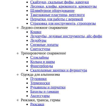
Скайхуки, скальные фифы, камхуки
Лесенки, клифы, крюконоги, крюкопузы
Шлямбурное оборудование
Такелажные пластины, вертлюги
Перчатки для работы с веревкой
Страховка для инструмента, стропорезы
Ледово-снежное снаряжение
Кошки
Ледорубы, ледовые инструменты, айс-фифи
Ледобуры
Снежные лопаты
Снегоступы
Тренировочное снаряжение
Слэклайны
Кольца и шары
Фингерборды
Скалолазные зацепки и фурнитура
Одежда для альпинизма
Пуховики
Термоноски
Рукавицы и перчатки
Бахилы и гамаши
Аксессуары
Рюкзаки, трансы, гермы
Рюкзаки