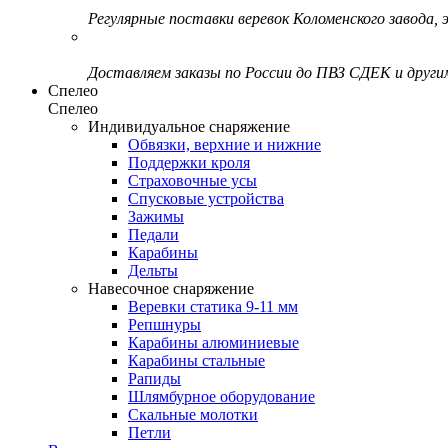
Регулярные поставки веревок Коломенского завода, э
Доставляем заказы по России до ПВЗ СДЕК и друг
Спелео
Спелео
Индивидуальное снаряжение
Обвязки, верхние и нижние
Поддержки кроля
Страховочные усы
Спусковые устройства
Зажимы
Педали
Карабины
Дельты
Навесочное снаряжение
Веревки статика 9-11 мм
Репшнуры
Карабины алюминиевые
Карабины стальные
Рапиды
Шлямбурное оборудование
Скальные молотки
Петли