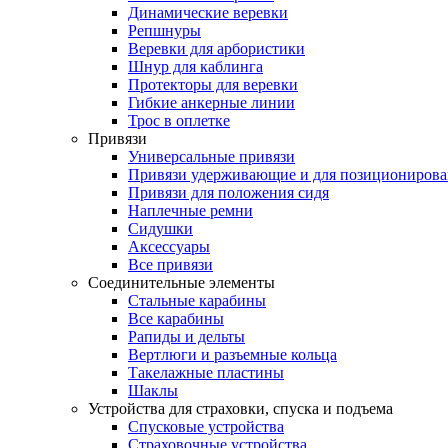
Динамические веревки
Репшнуры
Веревки для арбористики
Шнур для каблинга
Протекторы для веревки
Гибкие анкерные линии
Трос в оплетке
Привязи
Универсальные привязи
Привязи удерживающие и для позиционирова
Привязи для положения сидя
Наплечные ремни
Сидушки
Аксессуары
Все привязи
Соединительные элементы
Стальные карабины
Все карабины
Рапиды и дельты
Вертлюги и разъемные кольца
Такелажные пластины
Шаклы
Устройства для страховки, спуска и подъема
Спусковые устройства
Страховочные устройства