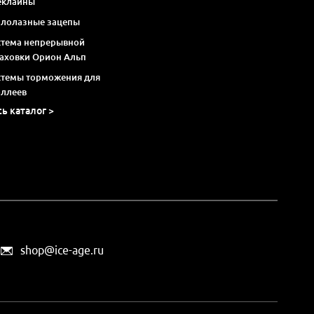
еклайны
алолазные зацепы
стема непрерывной
раховки Орион Альп
стемы торможения для
оллеев
сь каталог >
shop@ice-age.ru