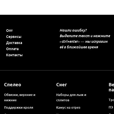
Нашли ошибку?
Опт
Выделите текст и нажмите
Сервисы
«ctrl+enter» — мы исправим
Доставка
её в ближайшее время
Оплата
Контакты
Спелео
Снег
В
п
Обвязки, верхние и
Наборы для лыж и
Тро
нижние
сплитов
ПЭ
Поддержки кроля
Камус на отрез