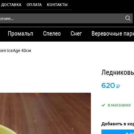
ДОСТАВКА
ОПЛАТА
КОНТАКТЫ
Промальп
Спелео
Снег
Веревочные пар
реп IceAge 40см
Ледниковы
620
в магазине
Добавить в ко