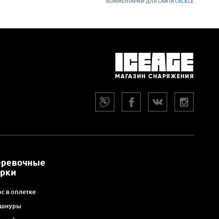
КОММЕНТАРИИ ДЛЯ САЙТА
CACKL
E
еревочные
арки
с в оплетке
 шнуры