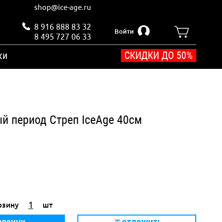
shop@ice-age.ru
8 916 888 83 32
Войти
8 495 727 06 33
ки
СКИДКИ ДО 50%
й период Стреп IceAge 40см
рзину
шт