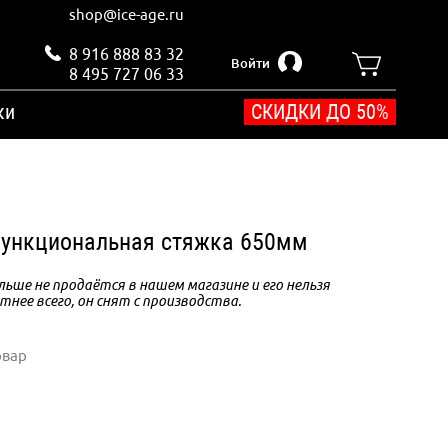
shop@ice-age.ru
8 916 888 83 32
Войти
8 495 727 06 33
ки
СКИДКИ ДО 50%
ункциональная стяжка 650мм
ьше не продаётся в нашем магазине и его нельзя
тнее всего, он снят с производства.
овар