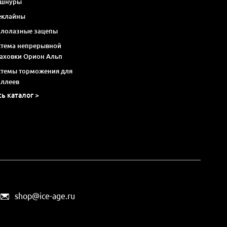
 шнуры
еклайны
алолазные зацепы
стема непрерывной
раховки Орион Альп
стемы торможения для
оллеев
сь каталог >
shop@ice-age.ru