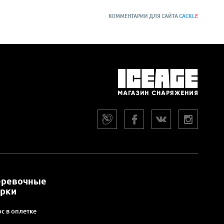
КОММЕНТАРИИ ДЛЯ САЙТА
CACKL
E
еревочные
арки
с в оплетке