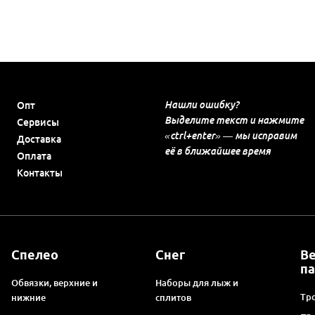
Нашли ошибку?
Опт
Выделите текст и нажмите
Сервисы
«ctrl+enter» — мы исправим
Доставка
её в ближайшее время
Оплата
Контакты
Спелео
Снег
В
п
Обвязки, верхние и
Наборы для лыж и
Тро
нижние
сплитов