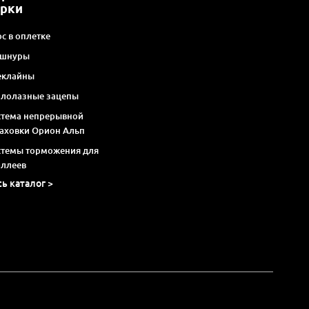
арки
с в оплетке
 шнуры
еклайны
алолазные зацепы
стема непрерывной
раховки Орион Альп
стемы торможения для
оллеев
сь каталог >