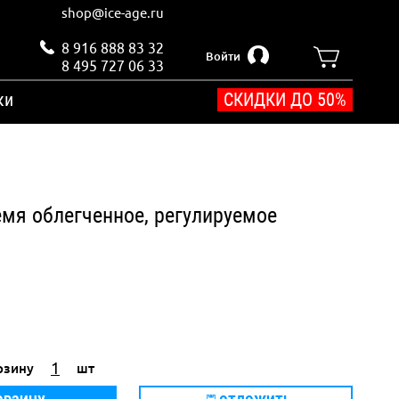
shop@ice-age.ru
8 916 888 83 32
Войти
8 495 727 06 33
ки
СКИДКИ ДО 50%
емя облегченное, регулируемое
рзину
шт