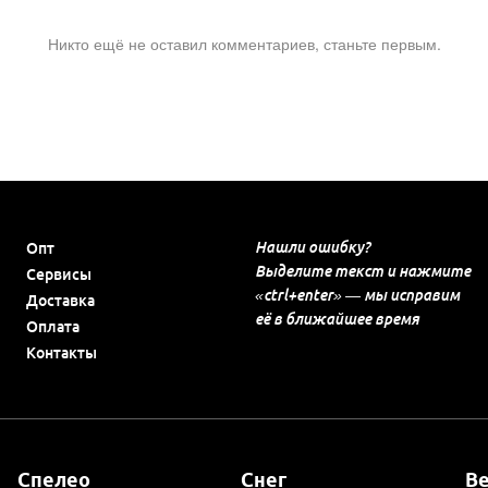
Никто ещё не оставил комментариев, станьте первым.
Нашли ошибку?
Опт
Выделите текст и нажмите
Сервисы
«ctrl+enter» — мы исправим
Доставка
её в ближайшее время
Оплата
Контакты
Спелео
Снег
В