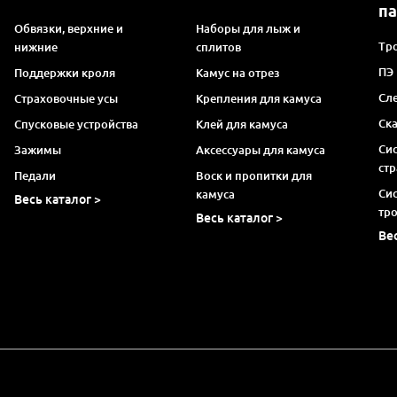
п
Обвязки, верхние и
Наборы для лыж и
Тро
нижние
сплитов
ПЭ
Поддержки кроля
Камус на отрез
Сл
Страховочные усы
Крепления для камуса
Ск
Спусковые устройства
Клей для камуса
Си
Зажимы
Аксессуары для камуса
ст
Педали
Воск и пропитки для
Си
камуса
Весь каталог >
тр
Весь каталог >
Ве