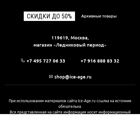
СКИДКИ ДО 50%
Архивные товары
119619, Москва,
магазин «Ледниковый период»
+7 495 727 06 33
+7 916 888 83 32
shop@ice-age.ru
При использовании материалов сайта Ice-Age.ru ссылка на источник
обязательна.
Вся представленная на сайте информация носит информационный
характер и не является публичной офертой, определяемой
положениями Статьи 437(2) Гражданского кодекса РФ. Ознакомиться с
полной версией публичной оферты можно
на этой странице
© 2017—2026, «Ледниковый период»